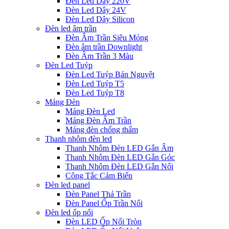
Đèn Led Dây 220V
Đèn Led Dây 24V
Đèn Led Dây Silicon
Đèn led âm trần
Đèn Âm Trần Siêu Mỏng
Đèn âm trần Downlight
Đèn Âm Trần 3 Màu
Đèn Led Tuýp
Đèn Led Tuýp Bán Nguyệt
Đèn Led Tuýp T5
Đèn Led Tuýp T8
Máng Đèn
Máng Đèn Led
Máng Đèn Âm Trần
Máng đèn chống thấm
Thanh nhôm đèn led
Thanh Nhôm Đèn LED Gắn Âm
Thanh Nhôm Đèn LED Gắn Góc
Thanh Nhôm Đèn LED Gắn Nổi
Công Tắc Cảm Biến
Đèn led panel
Đèn Panel Thả Trần
Đèn Panel Ốp Trần Nổi
Đèn led ốp nổi
Đèn LED Ốp Nổi Tròn