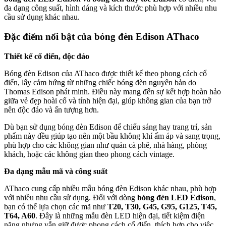
đa dạng công suất, hình dáng và kích thước phù hợp với nhiều nhu
cầu sử dụng khác nhau.
Đặc điểm nổi bật của bóng đèn Edison AThaco
Thiết kế cổ điển, độc đáo
Bóng đèn Edison của AThaco được thiết kế theo phong cách cổ
điển, lấy cảm hứng từ những chiếc bóng đèn nguyên bản do
Thomas Edison phát minh. Điều này mang đến sự kết hợp hoàn hảo
giữa vẻ đẹp hoài cổ và tính hiện đại, giúp không gian của bạn trở
nên độc đáo và ấn tượng hơn.
Dù bạn sử dụng bóng đèn Edison để chiếu sáng hay trang trí, sản
phẩm này đều giúp tạo nên một bầu không khí ấm áp và sang trọng,
phù hợp cho các không gian như quán cà phê, nhà hàng, phòng
khách, hoặc các không gian theo phong cách vintage.
Đa dạng mẫu mã và công suất
AThaco cung cấp nhiều mẫu bóng đèn Edison khác nhau, phù hợp
với nhiều nhu cầu sử dụng. Đối với dòng
bóng đèn LED Edison
,
bạn có thể lựa chọn các mã như
T20, T30, G45, G95, G125, T45,
T64, A60
. Đây là những mẫu đèn LED hiện đại, tiết kiệm điện
năng nhưng vẫn giữ được phong cách cổ điển, thích hợp cho việc