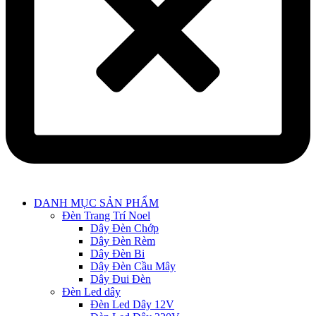
Main
DANH MỤC SẢN PHẨM
Menu
Đèn Trang Trí Noel
Dây Đèn Chớp
Dây Đèn Rèm
Dây Đèn Bi
Dây Đèn Cầu Mây
Dây Đui Đèn
Đèn Led dây
Đèn Led Dây 12V