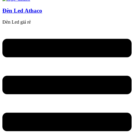
Đèn Led Athaco
Đèn Led giá rẻ
Flyout
Menu