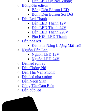
Đèn LED Ốp Nổi Vuông
Bóng đèn edison
Bóng Đèn Edison LED
Bóng Đèn Edison Sợi Đốt
Đèn Led Thanh
Đèn LED Thanh 12V
Đèn LED Thanh 24V
Đèn LED Thanh 220V
Phụ Kiện LED Thanh
Đèn pha led
Đèn Pha Năng Lượng Mặt Trời
Nguồn Đèn Led
Nguồn LED 12V
Nguồn LED 24V
Đèn led rọi ray
Đèn Chống Nổ
Đèn Thả Văn Phòng
Đèn led nhà xưởng
Đèn Neon Sign
Công Tắc Cảm Biến
Đèn búp led