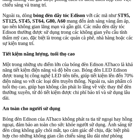
chiếu sáng và trang trí.
Ngoài ra, dòng
bóng đèn dây tóc Edison
với các mã như
ST95,
ST125, ST45, ST64, G80, A60
mang đến ánh sáng vàng ấm áp,
tạo nên không gian lãng mạn và gần gũi. Các mẫu đèn dây tóc
Edison thường được sử dụng trong các không gian yêu cầu tính
thẩm mỹ cao, đặc biệt là trong các quán cà phê, nhà hàng hoặc các
sự kiện trang trí.
Tiết kiệm năng lượng, tuổi thọ cao
Một trong những ưu điểm lớn của bóng đèn Edison AThaco là khả
năng tiết kiệm điện năng và độ bền cao. Bóng đèn LED Edison
được trang bị công nghệ LED tiên tiến, giúp tiết kiệm lên đến 70%
điện năng so với các loại đèn truyền thống. Ngoài ra, sản phẩm có
tuổi thọ cao, giúp bạn không cần phải lo lắng về việc thay thế đèn
thường xuyên, từ đó tiết kiệm được chi phí bảo trì và sử dụng lâu
dài.
An toàn cho người sử dụng
Bóng đèn Edison của AThaco không phát ra tia tử ngoại hay hồng
ngoại, đảm bảo an toàn cho sức khỏe người sử dụng. Ánh sáng từ
đèn cũng không gây chói mắt, tạo cảm giác dễ chịu, đặc biệt phù
hợp cho những không gian cần chiếu sáng lâu dài như phòng