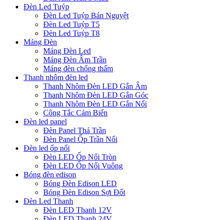
Đèn Led Tuýp
Đèn Led Tuýp Bán Nguyệt
Đèn Led Tuýp T5
Đèn Led Tuýp T8
Máng Đèn
Máng Đèn Led
Máng Đèn Âm Trần
Máng đèn chống thấm
Thanh nhôm đèn led
Thanh Nhôm Đèn LED Gắn Âm
Thanh Nhôm Đèn LED Gắn Góc
Thanh Nhôm Đèn LED Gắn Nổi
Công Tắc Cảm Biến
Đèn led panel
Đèn Panel Thả Trần
Đèn Panel Ốp Trần Nổi
Đèn led ốp nổi
Đèn LED Ốp Nổi Tròn
Đèn LED Ốp Nổi Vuông
Bóng đèn edison
Bóng Đèn Edison LED
Bóng Đèn Edison Sợi Đốt
Đèn Led Thanh
Đèn LED Thanh 12V
Đèn LED Thanh 24V