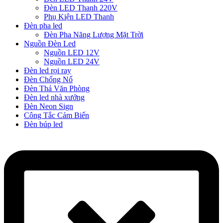
Đèn LED Thanh 220V
Phụ Kiện LED Thanh
Đèn pha led
Đèn Pha Năng Lượng Mặt Trời
Nguồn Đèn Led
Nguồn LED 12V
Nguồn LED 24V
Đèn led rọi ray
Đèn Chống Nổ
Đèn Thả Văn Phòng
Đèn led nhà xưởng
Đèn Neon Sign
Công Tắc Cảm Biến
Đèn búp led