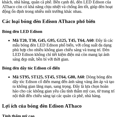
khách, nhà hàng, quán cà phê. Bên cạnh đó, đèn LED Edison của
AThaco còn có khả năng chịu nhiệt và chống ẩm tốt, giúp đèn hoạt
động ổn định trong nhiều môi trường khác nhau.
Các loại bóng đèn Edison AThaco phổ biến
Bóng đèn LED Edison
Mã T20, T30, G45, G95, G125, T45, T64, A60
: Đây là các
mẫu bóng đèn LED Edison phổ biến, với công suất đa dạng
phù hợp cho nhiều không gian chiếu sáng và trang trí. Đèn
LED Edison không chỉ tiết kiệm điện mà còn mang lại ánh
sáng đẹp mắt, bền bỉ với thời gian.
Bóng đèn dây tóc Edison cổ điển
Mã ST95, ST125, ST45, ST64, G80, A60
: Dòng bóng đèn
dây tóc Edison cổ điển mang đến ánh sáng vàng ấm áp và tạo
ra không gian lãng mạn, sang trọng. Đây là lựa chọn hoàn
hảo cho các không gian yêu cầu tính thẩm mỹ cao, từ trang trí
nội thất đến chiếu sáng tại các quán cà phê, nhà hàng.
Lợi ích của bóng đèn Edison AThaco
Tính thẩm mỹ cao