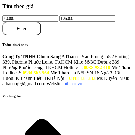
Tìm theo giá
Filter
Thông tin công ty
Công Ty TNHH Chiếu Sáng AThaco
Văn Phòng: 56/2 Đường
339, Phường Phước Long, Tp.HCM
Kho: 56/3C Đường 339,
Phường Phước Long, TP.HCM
Hotline 1:
0938 982 410
Mr Thao
Hotline 2:
0984 563 564
Mr Thao
Hà Nội: SN 16 Ngõ 3, Cầu
Bươu, P. Thanh Liệt, TP.Hà Nội –
0848 131 333
Ms Duyên
Mail:
athaco.q9@gmail.com
Website:
athaco.vn
Về chúng tôi