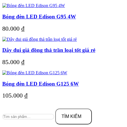
Bóng đèn LED Edison G95 4W
80.000
₫
Dây đui giả đồng thả trần loại tốt giá rẻ
85.000
₫
Bóng đèn LED Edison G125 6W
105.000
₫
Tìm
kiếm:
TÌM KIẾM