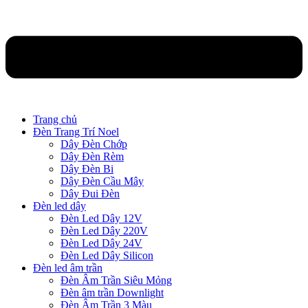
Trang chủ
Đèn Trang Trí Noel
Dây Đèn Chớp
Dây Đèn Rèm
Dây Đèn Bi
Dây Đèn Cầu Mây
Dây Đui Đèn
Đèn led dây
Đèn Led Dây 12V
Đèn Led Dây 220V
Đèn Led Dây 24V
Đèn Led Dây Silicon
Đèn led âm trần
Đèn Âm Trần Siêu Mỏng
Đèn âm trần Downlight
Đèn Âm Trần 3 Màu