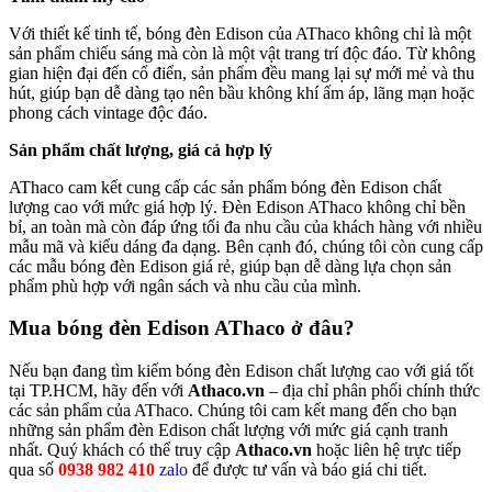
Với thiết kế tinh tế, bóng đèn Edison của AThaco không chỉ là một
sản phẩm chiếu sáng mà còn là một vật trang trí độc đáo. Từ không
gian hiện đại đến cổ điển, sản phẩm đều mang lại sự mới mẻ và thu
hút, giúp bạn dễ dàng tạo nên bầu không khí ấm áp, lãng mạn hoặc
phong cách vintage độc đáo.
Sản phẩm chất lượng, giá cả hợp lý
AThaco cam kết cung cấp các sản phẩm bóng đèn Edison chất
lượng cao với mức giá hợp lý. Đèn Edison AThaco không chỉ bền
bỉ, an toàn mà còn đáp ứng tối đa nhu cầu của khách hàng với nhiều
mẫu mã và kiểu dáng đa dạng. Bên cạnh đó, chúng tôi còn cung cấp
các mẫu bóng đèn Edison giá rẻ, giúp bạn dễ dàng lựa chọn sản
phẩm phù hợp với ngân sách và nhu cầu của mình.
Mua bóng đèn Edison AThaco ở đâu?
Nếu bạn đang tìm kiếm bóng đèn Edison chất lượng cao với giá tốt
tại TP.HCM, hãy đến với
Athaco.vn
– địa chỉ phân phối chính thức
các sản phẩm của AThaco. Chúng tôi cam kết mang đến cho bạn
những sản phẩm đèn Edison chất lượng với mức giá cạnh tranh
nhất. Quý khách có thể truy cập
Athaco.vn
hoặc liên hệ trực tiếp
qua số
0938 982 410
zalo
để được tư vấn và báo giá chi tiết.