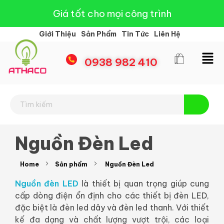
Giá tốt cho mọi công trình
Giới Thiệu
Sản Phẩm
Tin Tức
Liên Hệ
0938 982 410
Đèn Led Athaco
Đèn Led giá rẻ
Nguồn Đèn Led
Home
Sản phẩm
Nguồn Đèn Led
Nguồn đèn LED
là thiết bị quan trọng giúp cung
cấp dòng điện ổn định cho các thiết bị đèn LED,
đặc biệt là đèn led dây và đèn led thanh. Với thiết
kế đa dạng và chất lượng vượt trội, các loại