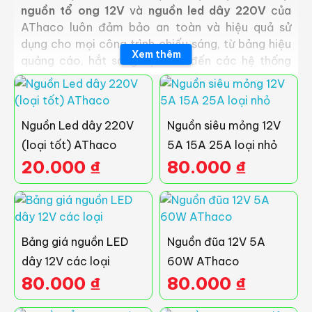
nguồn tổ ong 12V
và
nguồn led dây 220V
của
AThaco luôn đảm bảo an toàn và hiệu quả sử
dụng cho mọi công trình chiếu sáng, từ bảng hiệu
Xem thêm
quảng cáo, hắt sáng nội thất đến các hệ thống
đèn chiếu sáng ngoài trời.
Nguồn tổ ong 12V AThaco – Đa dạng
Nguồn Led dây 220V
Nguồn siêu mỏng 12V
công suất cho mọi nhu cầu
(loại tốt) AThaco
5A 15A 25A loại nhỏ
Nguồn tổ ong 12V của AThaco được thiết kế với
20.000
₫
80.000
₫
công suất từ
5A
đến
40A
, phù hợp để biến đổi
dòng điện xoay chiều
110V/220V
thành dòng
điện một chiều
12V DC
. Sản phẩm có tích hợp
IC
chống quá tải
, đảm bảo an toàn tuyệt đối cho
Bảng giá nguồn LED
Nguồn đũa 12V 5A
thiết bị, đặc biệt khi công suất tiêu thụ vượt quá
dây 12V các loại
60W AThaco
giới hạn nguồn. Đây là lựa chọn lý tưởng cho các
80.000
₫
80.000
₫
công trình đòi hỏi nguồn điện ổn định như
đèn led
thanh
và
đèn led dây
.