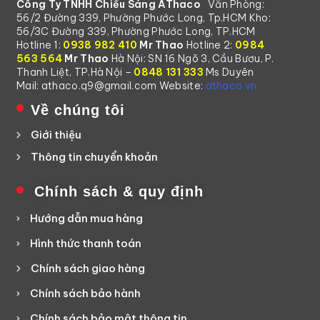
Công Ty TNHH Chiếu Sáng AThaco
Văn Phòng:
Nguồn tổ
60W
110,000đ
56/2 Đường 339, Phường Phước Long, Tp.HCM
Kho:
ong 12V 5A
56/3C Đường 339, Phường Phước Long, TP.HCM
Hotline 1:
0938 982 410
Mr Thao
Hotline 2:
0984
563 564
Mr Thao
Hà Nội: SN 16 Ngõ 3, Cầu Bươu, P.
Nguồn tổ
Thanh Liệt, TP.Hà Nội –
0848 131 333
Ms Duyên
ong 12V
120W
155,000đ
Mail: athaco.q9@gmail.com
Website:
athaco.vn
10A
Về chúng tôi
Giới thiệu
Nguồn tổ
ong 12V
180W
175,000đ
Thông tin chuyển khoản
15A
Chính sách & quy định
Nguồn tổ
Hướng dẫn mua hàng
ong 12V
240W
275,000đ
Hình thức thanh toán
20A
Chính sách giao hàng
Nguồn tổ
Chính sách bảo hành
ong 12V
360W
320,000đ
Chính sách bảo mật thông tin