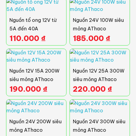
Ưu điểm nổi bật:
Đa dạng công suất
: Từ
60W đến 480W
,
Nguồn tổ ong 12V từ
Nguồn 24V 100W siêu
nguồn 12V AThaco đáp ứng mọi nhu cầu từ
5A đến 40A
mỏng AThaco
chiếu sáng nhỏ lẻ đến hệ thống chiếu sáng
110.000
₫
185.000
₫
lớn như nhà xưởng, bảng hiệu quảng cáo.
Chống cháy nổ
: Với IC chống quá tải và
thiết kế cách điện an toàn, nguồn tổ ong 12V
AThaco đảm bảo chống cháy nổ khi sử dụng
Nguồn 12V 15A 200W
Nguồn 12V 25A 300W
lâu dài.
siêu mỏng AThaco
siêu mỏng AThaco
Tản nhiệt tốt
: Lớp vỏ nhôm dày giúp tản
190.000
₫
220.000
₫
nhiệt nhanh, giữ cho thiết bị hoạt động ổn
định trong thời gian dài mà không gây quá
nhiệt.
Bảo hành 12 tháng
: Sản phẩm được bảo
Nguồn 24V 200W siêu
Nguồn 24V 300W siêu
hành chính hãng 12 tháng, mang lại sự yên
mỏng AThaco
mỏng AThaco
tâm tuyệt đối cho người dùng.