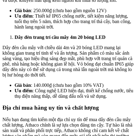
và được khuyến mãi tặng kèm nguồn khi mua số lượng lớn.
Giá bán
: 250.000₫ (chưa bao gồm nguồn 12V)
Ưu điểm
: Thiết kế IP65 chống nước, tiết kiệm năng lượng,
tuổi thọ trên 5 năm, thích hợp cho trang trí thả cây, ban công,
hành lang ngoài trời.
Dây đèn trang trí cầu mây 4m 20 bóng LED
Dây đèn cầu mây với chiều dài 4m và 20 bóng LED mang lại
không gian trang trí tinh tế và ấn tượng. Sản phẩm có màu sắc ánh
sáng vàng, tạo hiệu ứng sáng đẹp mắt, phù hợp với trang trí quán cà
phê, nhà hàng hoặc không gian lễ hội. Vỏ bóng đạt chuẩn IP65 giúp
dây đèn này có thể sử dụng cả trong nhà lẫn ngoài trời mà không lo
bị hư hỏng do thời tiết.
Giá bán
: 140.000₫ (chưa bao gồm 10% VAT)
Ưu điểm
: Công nghệ LED hiện đại, thiết kế chống nước, tiêu
thụ điện năng thấp, dễ dàng đấu nối và sử dụng.
Địa chỉ mua hàng uy tín và chất lượng
Nếu bạn đang tìm kiếm một địa chỉ uy tín để mua dây đèn cầu mây
chất lượng, Athaco chính là sự lựa chọn đáng tin cậy. Tự hào là nhà
sản xuất và phân phối trực tiếp, Athaco không chỉ cam kết về chất
lượng sản phẩm mà còn mang đến mức giá tốt nhất trên thị trường.