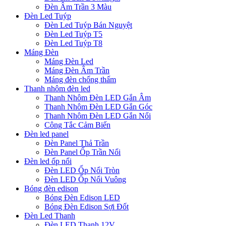
Đèn Âm Trần 3 Màu
Đèn Led Tuýp
Đèn Led Tuýp Bán Nguyệt
Đèn Led Tuýp T5
Đèn Led Tuýp T8
Máng Đèn
Máng Đèn Led
Máng Đèn Âm Trần
Máng đèn chống thấm
Thanh nhôm đèn led
Thanh Nhôm Đèn LED Gắn Âm
Thanh Nhôm Đèn LED Gắn Góc
Thanh Nhôm Đèn LED Gắn Nổi
Công Tắc Cảm Biến
Đèn led panel
Đèn Panel Thả Trần
Đèn Panel Ốp Trần Nổi
Đèn led ốp nổi
Đèn LED Ốp Nổi Tròn
Đèn LED Ốp Nổi Vuông
Bóng đèn edison
Bóng Đèn Edison LED
Bóng Đèn Edison Sợi Đốt
Đèn Led Thanh
Đèn LED Thanh 12V