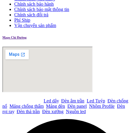
Chính sách bảo hành
Chính sách bảo mật thông tin
Chính sách đổi trả
Phí Ship
Vận chuyển sản phẩm
Maps Chỉ Đường
Tìm kiếm nhiều nhất:
Led dây
,
Đèn âm trần
,
Led Tuýp
,
Đèn chống
nổ
,
Máng chống thấm
,
Máng đèn
,
Đèn panel
,
Nhôm Profile
,
Đèn
rọi ray
,
Đèn thả trần
,
Đèn xưởng
,
Nguồn led