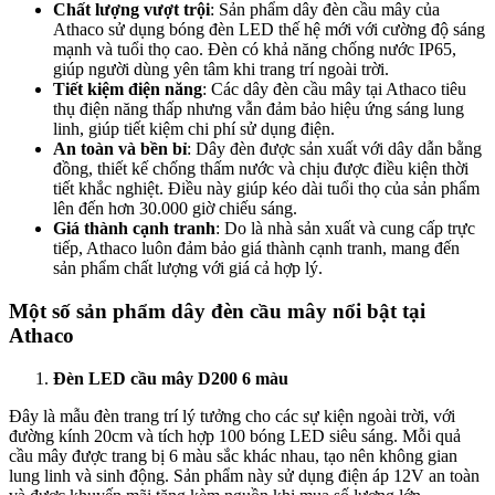
Chất lượng vượt trội
: Sản phẩm dây đèn cầu mây của
Athaco sử dụng bóng đèn LED thế hệ mới với cường độ sáng
mạnh và tuổi thọ cao. Đèn có khả năng chống nước IP65,
giúp người dùng yên tâm khi trang trí ngoài trời.
Tiết kiệm điện năng
: Các dây đèn cầu mây tại Athaco tiêu
thụ điện năng thấp nhưng vẫn đảm bảo hiệu ứng sáng lung
linh, giúp tiết kiệm chi phí sử dụng điện.
An toàn và bền bỉ
: Dây đèn được sản xuất với dây dẫn bằng
đồng, thiết kế chống thấm nước và chịu được điều kiện thời
tiết khắc nghiệt. Điều này giúp kéo dài tuổi thọ của sản phẩm
lên đến hơn 30.000 giờ chiếu sáng.
Giá thành cạnh tranh
: Do là nhà sản xuất và cung cấp trực
tiếp, Athaco luôn đảm bảo giá thành cạnh tranh, mang đến
sản phẩm chất lượng với giá cả hợp lý.
Một số sản phẩm dây đèn cầu mây nổi bật tại
Athaco
Đèn LED cầu mây D200 6 màu
Đây là mẫu đèn trang trí lý tưởng cho các sự kiện ngoài trời, với
đường kính 20cm và tích hợp 100 bóng LED siêu sáng. Mỗi quả
cầu mây được trang bị 6 màu sắc khác nhau, tạo nên không gian
lung linh và sinh động. Sản phẩm này sử dụng điện áp 12V an toàn