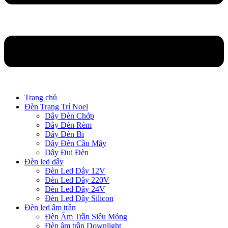
Trang chủ
Đèn Trang Trí Noel
Dây Đèn Chớp
Dây Đèn Rèm
Dây Đèn Bi
Dây Đèn Cầu Mây
Dây Đui Đèn
Đèn led dây
Đèn Led Dây 12V
Đèn Led Dây 220V
Đèn Led Dây 24V
Đèn Led Dây Silicon
Đèn led âm trần
Đèn Âm Trần Siêu Mỏng
Đèn âm trần Downlight