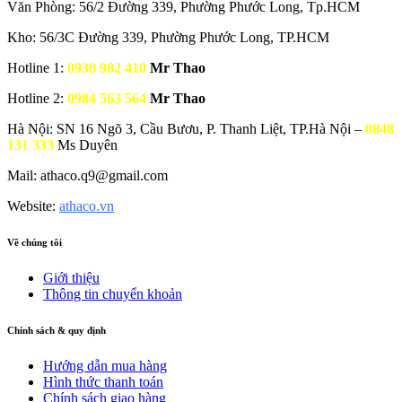
Văn Phòng: 56/2 Đường 339, Phường Phước Long, Tp.HCM
Kho: 56/3C Đường 339, Phường Phước Long, TP.HCM
Hotline 1:
0938 982 410
Mr Thao
Hotline 2:
0984 563 564
Mr Thao
Hà Nội: SN 16 Ngõ 3, Cầu Bươu, P. Thanh Liệt, TP.Hà Nội –
0848
131 333
Ms Duyên
Mail: athaco.q9@gmail.com
Website:
athaco.vn
Về chúng tôi
Giới thiệu
Thông tin chuyển khoản
Chính sách & quy định
Hướng dẫn mua hàng
Hình thức thanh toán
Chính sách giao hàng