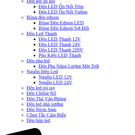
Đèn led ốp nổi
Đèn LED Ốp Nổi Tròn
Đèn LED Ốp Nổi Vuông
Bóng đèn edison
Bóng Đèn Edison LED
Bóng Đèn Edison Sợi Đốt
Đèn Led Thanh
Đèn LED Thanh 12V
Đèn LED Thanh 24V
Đèn LED Thanh 220V
Phụ Kiện LED Thanh
Đèn pha led
Đèn Pha Năng Lượng Mặt Trời
Nguồn Đèn Led
Nguồn LED 12V
Nguồn LED 24V
Đèn led rọi ray
Đèn Chống Nổ
Đèn Thả Văn Phòng
Đèn led nhà xưởng
Đèn Neon Sign
Công Tắc Cảm Biến
Đèn búp led