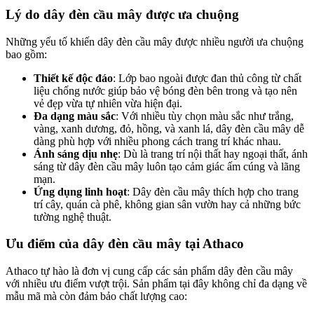
Lý do dây đèn cầu mây được ưa chuộng
Những yếu tố khiến dây đèn cầu mây được nhiều người ưa chuộng
bao gồm:
Thiết kế độc đáo
: Lớp bao ngoài được đan thủ công từ chất
liệu chống nước giúp bảo vệ bóng đèn bên trong và tạo nên
vẻ đẹp vừa tự nhiên vừa hiện đại.
Đa dạng màu sắc
: Với nhiều tùy chọn màu sắc như trắng,
vàng, xanh dương, đỏ, hồng, và xanh lá, dây đèn cầu mây dễ
dàng phù hợp với nhiều phong cách trang trí khác nhau.
Ánh sáng dịu nhẹ
: Dù là trang trí nội thất hay ngoại thất, ánh
sáng từ dây đèn cầu mây luôn tạo cảm giác ấm cúng và lãng
mạn.
Ứng dụng linh hoạt
: Dây đèn cầu mây thích hợp cho trang
trí cây, quán cà phê, không gian sân vườn hay cả những bức
tường nghệ thuật.
Ưu điểm của dây đèn cầu mây tại Athaco
Athaco tự hào là đơn vị cung cấp các sản phẩm dây đèn cầu mây
với nhiều ưu điểm vượt trội. Sản phẩm tại đây không chỉ đa dạng về
mẫu mã mà còn đảm bảo chất lượng cao: