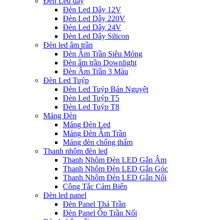
Đèn Led dây
Đèn Led Dây 12V
Đèn Led Dây 220V
Đèn Led Dây 24V
Đèn Led Dây Silicon
Đèn led âm trần
Đèn Âm Trần Siêu Mỏng
Đèn âm trần Downlight
Đèn Âm Trần 3 Màu
Đèn Led Tuýp
Đèn Led Tuýp Bán Nguyệt
Đèn Led Tuýp T5
Đèn Led Tuýp T8
Máng Đèn
Máng Đèn Led
Máng Đèn Âm Trần
Máng đèn chống thấm
Thanh nhôm đèn led
Thanh Nhôm Đèn LED Gắn Âm
Thanh Nhôm Đèn LED Gắn Góc
Thanh Nhôm Đèn LED Gắn Nổi
Công Tắc Cảm Biến
Đèn led panel
Đèn Panel Thả Trần
Đèn Panel Ốp Trần Nổi