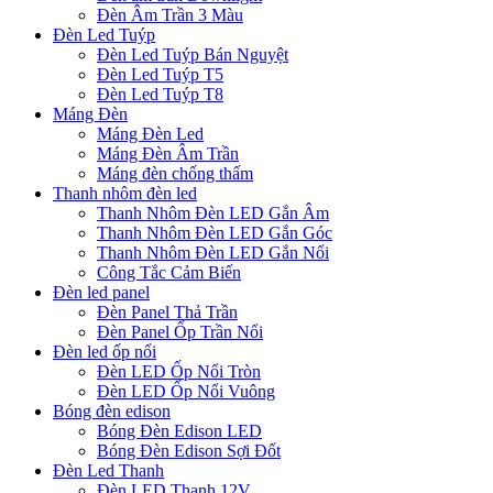
Đèn Âm Trần 3 Màu
Đèn Led Tuýp
Đèn Led Tuýp Bán Nguyệt
Đèn Led Tuýp T5
Đèn Led Tuýp T8
Máng Đèn
Máng Đèn Led
Máng Đèn Âm Trần
Máng đèn chống thấm
Thanh nhôm đèn led
Thanh Nhôm Đèn LED Gắn Âm
Thanh Nhôm Đèn LED Gắn Góc
Thanh Nhôm Đèn LED Gắn Nổi
Công Tắc Cảm Biến
Đèn led panel
Đèn Panel Thả Trần
Đèn Panel Ốp Trần Nổi
Đèn led ốp nổi
Đèn LED Ốp Nổi Tròn
Đèn LED Ốp Nổi Vuông
Bóng đèn edison
Bóng Đèn Edison LED
Bóng Đèn Edison Sợi Đốt
Đèn Led Thanh
Đèn LED Thanh 12V