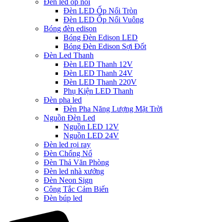
Đèn led ốp nổi
Đèn LED Ốp Nổi Tròn
Đèn LED Ốp Nổi Vuông
Bóng đèn edison
Bóng Đèn Edison LED
Bóng Đèn Edison Sợi Đốt
Đèn Led Thanh
Đèn LED Thanh 12V
Đèn LED Thanh 24V
Đèn LED Thanh 220V
Phụ Kiện LED Thanh
Đèn pha led
Đèn Pha Năng Lượng Mặt Trời
Nguồn Đèn Led
Nguồn LED 12V
Nguồn LED 24V
Đèn led rọi ray
Đèn Chống Nổ
Đèn Thả Văn Phòng
Đèn led nhà xưởng
Đèn Neon Sign
Công Tắc Cảm Biến
Đèn búp led