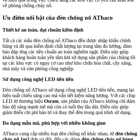
về phòng chống cháy nổ.
Ưu điểm nổi bật của đèn chống nổ AThaco
Thiết kế an toàn, đạt chuẩn kiểm định
Tất cả các mẫu đèn chống nổ AThaco đều được nhập khẩu chính
hãng và đã qua kiểm định chất lượng tại trung tâm đo lường, đảm
bảo đáp ứng các tiêu chuẩn an toàn nghiêm ngặt. Điều này giúp
khách hàng hoàn toàn yên tâm khi sử dụng sản phẩm của chúng tôi
tại các khu vực có nguy cơ cao như kho chứa hóa chất, cây xăng,
nhà máy và văn phòng công nghiệp.
Sử dụng công nghệ LED tiên tiến
Đèn chống nổ AThaco sử dụng công nghệ LED tiên tiến, mang lại
hiệu suất chiếu sáng cao mà vẫn tiết kiệm năng lượng. Với các chip
LED từ thương hiệu
Osram
, sản phẩm của AThaco không chỉ đảm
bảo độ sáng mạnh mẽ mà còn có tuổi thọ lâu dài. Điều này giúp
giảm thiểu chi phí bảo trì và thay thế đèn trong quá trình sử dụng.
Đa dạng mẫu mã, phù hợp với nhiều không gian
AThaco cung cấp nhiều loại đèn chống nổ khác nhau, từ
đèn chống
cháy nổ 1m2
đơn và đôi, đến các dòng
đèn chống cháy nổ bóng