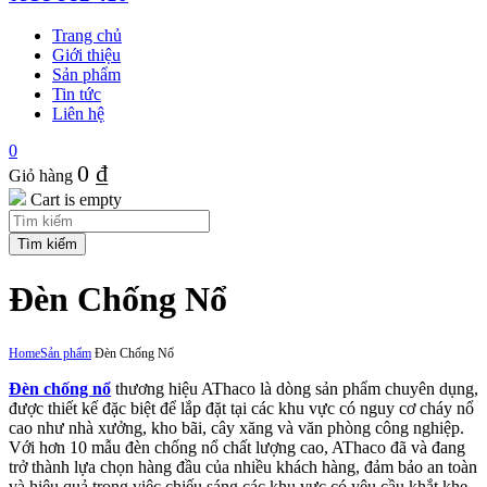
Trang chủ
Giới thiệu
Sản phẩm
Tin tức
Liên hệ
0
0
₫
Giỏ hàng
Cart is empty
Đèn Chống Nổ
Home
Sản phẩm
Đèn Chống Nổ
Đèn chống nổ
thương hiệu AThaco là dòng sản phẩm chuyên dụng,
được thiết kế đặc biệt để lắp đặt tại các khu vực có nguy cơ cháy nổ
cao như nhà xưởng, kho bãi, cây xăng và văn phòng công nghiệp.
Với hơn 10 mẫu đèn chống nổ chất lượng cao, AThaco đã và đang
trở thành lựa chọn hàng đầu của nhiều khách hàng, đảm bảo an toàn
và hiệu quả trong việc chiếu sáng các khu vực có yêu cầu khắt khe