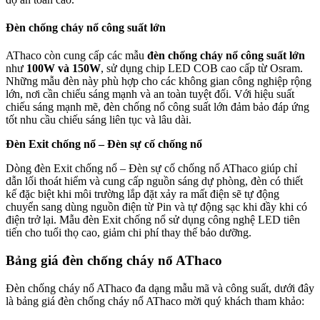
Đèn chống cháy nổ công suất lớn
AThaco còn cung cấp các mẫu
đèn chống cháy nổ công suất lớn
như
100W và 150W
, sử dụng chip LED COB cao cấp từ Osram.
Những mẫu đèn này phù hợp cho các không gian công nghiệp rộng
lớn, nơi cần chiếu sáng mạnh và an toàn tuyệt đối. Với hiệu suất
chiếu sáng mạnh mẽ, đèn chống nổ công suất lớn đảm bảo đáp ứng
tốt nhu cầu chiếu sáng liên tục và lâu dài.
Đèn Exit chống nổ – Đèn sự cố chống nổ
Dòng đèn Exit chống nổ – Đèn sự cố chống nổ AThaco giúp chỉ
dẫn lối thoát hiểm và cung cấp nguồn sáng dự phòng, đèn có thiết
kế đặc biệt khi môi trường lắp đặt xảy ra mất điện sẽ tự động
chuyển sang dùng nguồn điện từ Pin và tự động sạc khi đầy khi có
điện trở lại. Mẫu đèn Exit chống nổ sử dụng công nghệ LED tiên
tiến cho tuổi thọ cao, giảm chi phí thay thế bảo dưỡng.
Bảng giá đèn chống cháy nổ AThaco
Đèn chống cháy nổ AThaco đa dạng mẫu mã và công suất, dưới đây
là bảng giá đèn chống cháy nổ AThaco mời quý khách tham khảo: