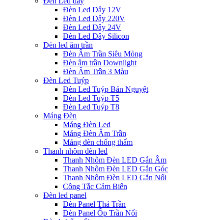
Đèn Led dây
Đèn Led Dây 12V
Đèn Led Dây 220V
Đèn Led Dây 24V
Đèn Led Dây Silicon
Đèn led âm trần
Đèn Âm Trần Siêu Mỏng
Đèn âm trần Downlight
Đèn Âm Trần 3 Màu
Đèn Led Tuýp
Đèn Led Tuýp Bán Nguyệt
Đèn Led Tuýp T5
Đèn Led Tuýp T8
Máng Đèn
Máng Đèn Led
Máng Đèn Âm Trần
Máng đèn chống thấm
Thanh nhôm đèn led
Thanh Nhôm Đèn LED Gắn Âm
Thanh Nhôm Đèn LED Gắn Góc
Thanh Nhôm Đèn LED Gắn Nổi
Công Tắc Cảm Biến
Đèn led panel
Đèn Panel Thả Trần
Đèn Panel Ốp Trần Nổi