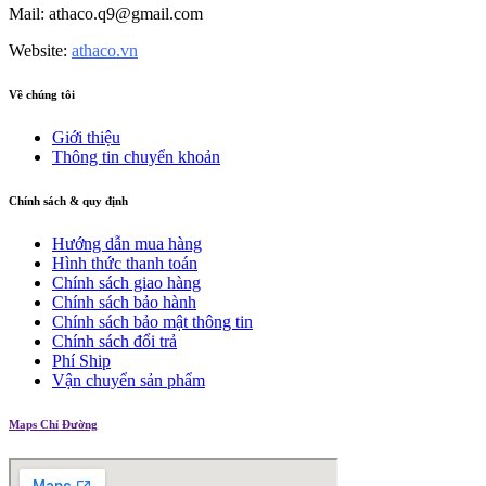
Mail: athaco.q9@gmail.com
Website:
athaco.vn
Về chúng tôi
Giới thiệu
Thông tin chuyển khoản
Chính sách & quy định
Hướng dẫn mua hàng
Hình thức thanh toán
Chính sách giao hàng
Chính sách bảo hành
Chính sách bảo mật thông tin
Chính sách đổi trả
Phí Ship
Vận chuyển sản phẩm
Maps Chỉ Đường