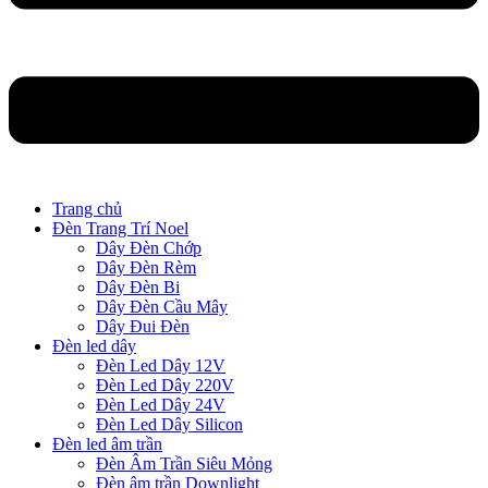
Trang chủ
Đèn Trang Trí Noel
Dây Đèn Chớp
Dây Đèn Rèm
Dây Đèn Bi
Dây Đèn Cầu Mây
Dây Đui Đèn
Đèn led dây
Đèn Led Dây 12V
Đèn Led Dây 220V
Đèn Led Dây 24V
Đèn Led Dây Silicon
Đèn led âm trần
Đèn Âm Trần Siêu Mỏng
Đèn âm trần Downlight