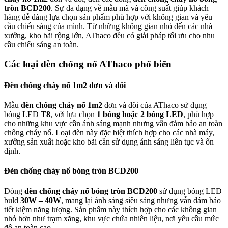
tròn BCD200
. Sự đa dạng về mẫu mã và công suất giúp khách
hàng dễ dàng lựa chọn sản phẩm phù hợp với không gian và yêu
cầu chiếu sáng của mình. Từ những không gian nhỏ đến các nhà
xưởng, kho bãi rộng lớn, AThaco đều có giải pháp tối ưu cho nhu
cầu chiếu sáng an toàn.
Các loại đèn chống nổ AThaco phổ biến
Đèn chống cháy nổ 1m2 đơn và đôi
Mẫu
đèn chống cháy nổ 1m2
đơn và đôi của AThaco sử dụng
bóng LED
T8
, với lựa chọn
1 bóng hoặc 2 bóng LED
, phù hợp
cho những khu vực cần ánh sáng mạnh nhưng vẫn đảm bảo an toàn
chống cháy nổ. Loại đèn này đặc biệt thích hợp cho các nhà máy,
xưởng sản xuất hoặc kho bãi cần sử dụng ánh sáng liên tục và ổn
định.
Đèn chống cháy nổ bóng tròn BCD200
Dòng
đèn chống cháy nổ bóng tròn BCD200
sử dụng bóng LED
buld
30W – 40W
, mang lại ánh sáng siêu sáng nhưng vẫn đảm bảo
tiết kiệm năng lượng. Sản phẩm này thích hợp cho các không gian
nhỏ hơn như trạm xăng, khu vực chứa nhiên liệu, nơi yêu cầu mức
độ an toàn cao.