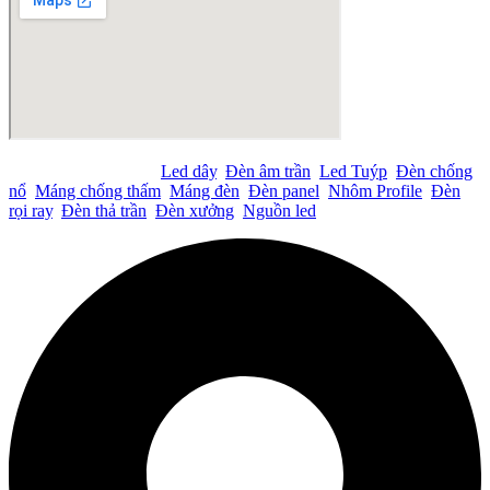
Tìm kiếm nhiều nhất:
Led dây
,
Đèn âm trần
,
Led Tuýp
,
Đèn chống
nổ
,
Máng chống thấm
,
Máng đèn
,
Đèn panel
,
Nhôm Profile
,
Đèn
rọi ray
,
Đèn thả trần
,
Đèn xưởng
,
Nguồn led