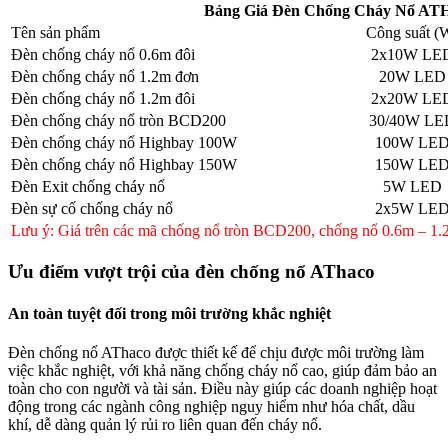
Bảng Giá Đèn Chống Cháy Nổ A
Tên sản phẩm
Công suất (
Đèn chống cháy nổ 0.6m đôi
2x10W LE
Đèn chống cháy nổ 1.2m đơn
20W LED
Đèn chống cháy nổ 1.2m đôi
2x20W LE
Đèn chống cháy nổ tròn BCD200
30/40W LE
Đèn chống cháy nổ Highbay 100W
100W LE
Đèn chống cháy nổ Highbay 150W
150W LE
Đèn Exit chống cháy nổ
5W LED
Đèn sự cố chống cháy nổ
2x5W LE
Lưu ý: Giá trên các mã chống nổ tròn BCD200, chống nổ 0.6m – 1
Ưu điểm vượt trội của đèn chống nổ AThaco
An toàn tuyệt đối trong môi trường khắc nghiệt
Đèn chống nổ AThaco được thiết kế để chịu được môi trường làm
việc khắc nghiệt, với khả năng chống cháy nổ cao, giúp đảm bảo an
toàn cho con người và tài sản. Điều này giúp các doanh nghiệp hoạt
động trong các ngành công nghiệp nguy hiểm như hóa chất, dầu
khí, dễ dàng quản lý rủi ro liên quan đến cháy nổ.