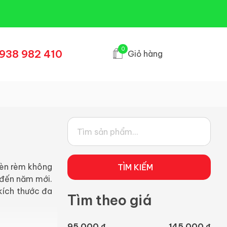
0
938 982 410
Giỏ hàng
 đèn rèm không
TÌM KIẾM
h đến năm mới.
kích thước đa
Tìm theo giá
95.000 ₫
145.000 ₫