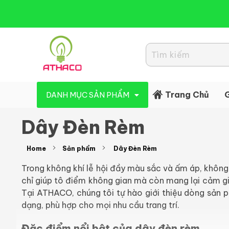
Đèn Led Athaco
Đèn Led giá rẻ
Trang Chủ
G
DANH MỤC SẢN PHẨM
Dây Đèn Rèm
Home
Sản phẩm
Dây Đèn Rèm
Trong không khí lễ hội đầy màu sắc và ấm áp, không 
chỉ giúp tô điểm không gian mà còn mang lại cảm giá
Tại ATHACO, chúng tôi tự hào giới thiệu dòng sản
dạng, phù hợp cho mọi nhu cầu trang trí.
Đặc điểm nổi bật của dây đèn rèm