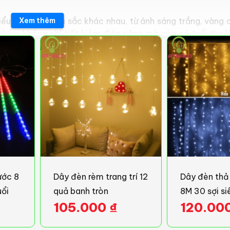
ểu dáng và màu sắc khác nhau, từ ánh sáng trắng, vàng 
Xem thêm
 phẩm không chỉ tiết kiệm điện năng mà còn có tuổi thọ l
 hoạt động ổn định ngay cả khi sử dụng ngoài trời, mang đ
ang trí, bao gồm:
sáng lung linh, dây đèn rèm sẽ tạo ra không gian ấm cúng,
g các buổi tiệc cưới, sinh nhật hay các sự kiện lớn khác,
ước 8
Dây đèn rèm trang trí 12
Dây đèn thả
 để trang trí cho ban công, hàng rào, cây xanh trong khu 
ổi
quả banh tròn
8M 30 sợi si
105.000
₫
120.00
ểm nhấn cho các con phố trong mùa lễ hội, giúp thu hút s