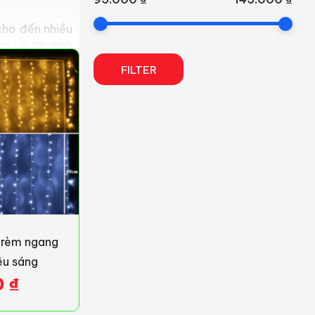
cho đến nhiều
ên tới 20.000
ến sự yên tâm
FILTER
 thu hút khách
 tạo nên không
 rèm ngang
vườn, mang lại
êu sáng
0
₫
ự chú ý và tạo