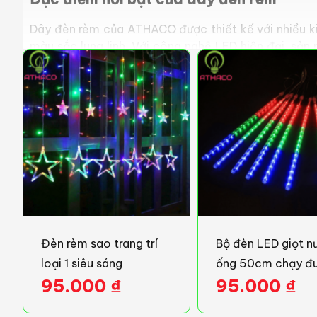
Dây đèn rèm của ATHACO được thiết kế với nhiều ki
màu sắc lung linh. Với công nghệ LED hiện đại, sản
giờ. Bên cạnh đó, thiết kế chống nước giúp dây đèn
cho khách hàng.
Ứng dụng của dây đèn rèm
Dây đèn rèm có rất nhiều ứng dụng linh hoạt trong tr
Trang trí quán cà phê, nhà hàng
: Với hiệu ứng ánh 
hàng, đặc biệt trong những dịp lễ tết.
Trang trí sự kiện
: Dây đèn có thể được sử dụng tron
khí vui tươi và trang trọng.
Đèn rèm sao trang trí
Bộ đèn LED giọt n
Trang trí ngoài trời
: Dây đèn có thể dễ dàng lắp đặt
loại 1 siêu sáng
ống 50cm chạy đu
vẻ đẹp lung linh cho không gian sống.
95.000
₫
95.000
₫
Trang trí đường phố
: Sử dụng dây đèn rèm để tạo đi