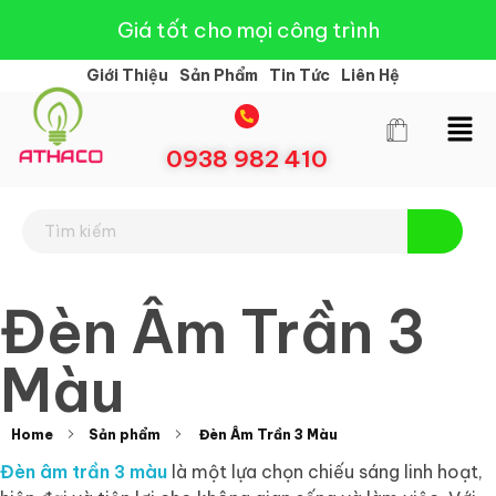
Giá tốt cho mọi công trình
Giới Thiệu
Sản Phẩm
Tin Tức
Liên Hệ
0938 982 410
Đèn Led Athaco
Đèn Led giá rẻ
Đèn Âm Trần 3
Màu
Home
Sản phẩm
Đèn Âm Trần 3 Màu
Đèn âm trần 3 màu
là một lựa chọn chiếu sáng linh hoạt,