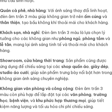
nhu cầu sinh hoạt.
Quán cà phê, nhà hàng
: Với ánh sáng thay đổi linh hoạt,
đèn âm trần 3 màu giúp không gian trở nên
ấm cúng
và
thân thiện
, tạo bầu không khí thoải mái cho khách hàng.
Khách sạn, nhà nghỉ
: Đèn âm trần 3 màu là lựa chọn lý
tưởng cho các không gian như
phòng ngủ
,
phòng tắm
và
lễ tân
, mang lại ánh sáng tinh tế và thoải mái cho khách
hàng.
Showroom, cửa hàng thời trang
: Sản phẩm cũng được
ứng dụng để chiếu sáng tại các
shop quần áo
,
giày dép
,
studio áo cưới
, giúp sản phẩm trưng bày nổi bật hơn trong
không gian ánh sáng chuyên nghiệp.
Không gian văn phòng và công cộng
: Đèn âm trần 3
màu còn phù hợp để lắp đặt tại các
văn phòng
,
trường
học
,
bệnh viện
, và
khu phức hợp thương mại
, giúp tiết
kiệm năng lượng và tối ưu hóa chi phí chiếu sáng.