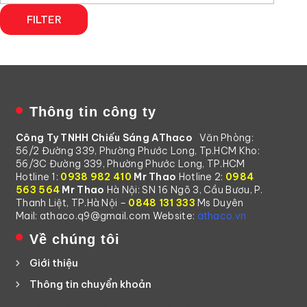
FILTER
Thông tin công ty
Công Ty TNHH Chiếu Sáng AThaco
Văn Phòng:
56/2 Đường 339, Phường Phước Long, Tp.HCM
Kho:
56/3C Đường 339, Phường Phước Long, TP.HCM
Hotline 1:
0938 982 410
Mr Thao
Hotline 2:
0984
563 564
Mr Thao
Hà Nội: SN 16 Ngõ 3, Cầu Bươu, P.
Thanh Liệt, TP.Hà Nội –
0848 131 333
Ms Duyên
Mail: athaco.q9@gmail.com
Website:
athaco.vn
Về chúng tôi
Giới thiệu
Thông tin chuyển khoản