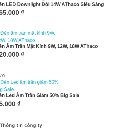
èn LED Downlight Đôi 14W AThaco Siêu Sáng
65.000
₫
èn Âm Trần Mặt Kính 9W, 12W, 18W AThaco
20.000
₫
ew
èn Led Âm Trần Giảm 50% Big Sale
5.000
₫
Thông tin công ty