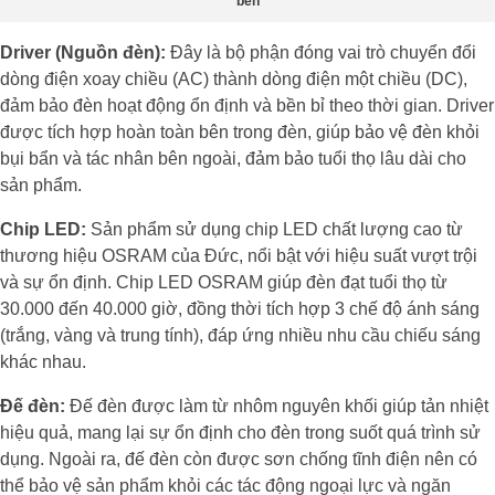
bền
Driver (Nguồn đèn):
Đây là bộ phận đóng vai trò chuyển đổi
dòng điện xoay chiều (AC) thành dòng điện một chiều (DC),
đảm bảo đèn hoạt động ổn định và bền bỉ theo thời gian. Driver
được tích hợp hoàn toàn bên trong đèn, giúp bảo vệ đèn khỏi
bụi bẩn và tác nhân bên ngoài, đảm bảo tuổi thọ lâu dài cho
sản phẩm.
Chip LED:
Sản phẩm sử dụng chip LED chất lượng cao từ
thương hiệu OSRAM của Đức, nổi bật với hiệu suất vượt trội
và sự ổn định. Chip LED OSRAM giúp đèn đạt tuổi thọ từ
30.000 đến 40.000 giờ, đồng thời tích hợp 3 chế độ ánh sáng
(trắng, vàng và trung tính), đáp ứng nhiều nhu cầu chiếu sáng
khác nhau.
Đế đèn:
Đế đèn được làm từ nhôm nguyên khối giúp tản nhiệt
hiệu quả, mang lại sự ổn định cho đèn trong suốt quá trình sử
dụng. Ngoài ra, đế đèn còn được sơn chống tĩnh điện nên có
thể bảo vệ sản phẩm khỏi các tác động ngoại lực và ngăn