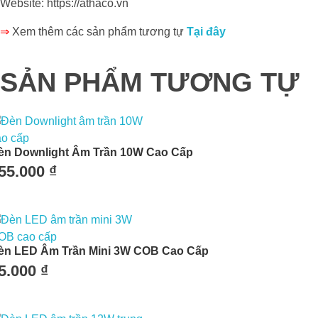
Website: https://athaco.vn
⇒
Xem thêm các sản phẩm tương tự
Tại đây
SẢN PHẨM TƯƠNG TỰ
èn Downlight Âm Trần 10W Cao Cấp
55.000
₫
èn LED Âm Trần Mini 3W COB Cao Cấp
5.000
₫