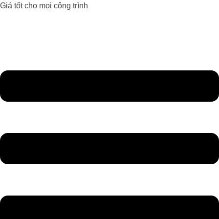
Giá tốt cho mọi công trình
Đèn Led Athaco
Đèn Led giá rẻ