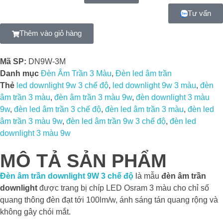
Tư vấn
Thêm vào giỏ hàng
Mã SP:
DN9W-3M
Danh mục
Đèn Âm Trần 3 Màu
,
Đèn led âm trần
Thẻ
led downlight 9w 3 chế độ
,
led downlight 9w 3 màu
,
đèn
âm trần 3 màu
,
đèn âm trần 3 màu 9w
,
đèn downlight 3 màu
9w
,
đèn led âm trần 3 chế độ
,
đèn led âm trần 3 màu
,
đèn led
âm trần 3 màu 9w
,
đèn led âm trần 9w 3 chế độ
,
đèn led
downlight 3 màu 9w
MÔ TẢ SẢN PHẨM
Đèn âm trần downlight 9W 3 chế độ
là
mẫu
đèn âm trần
downlight
được trang bị chíp LED Osram 3 màu cho chỉ số
quang thông đèn đạt tới 100lm/w, ánh sáng tán quang rộng và
không gây chói mắt.