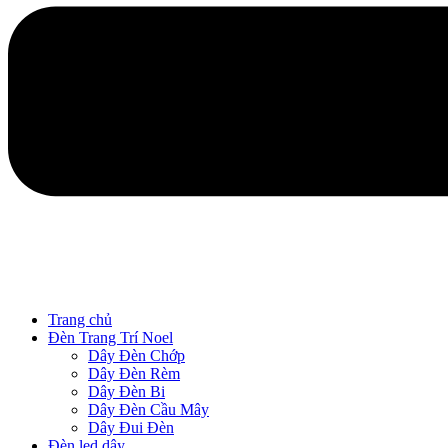
Trang chủ
Đèn Trang Trí Noel
Dây Đèn Chớp
Dây Đèn Rèm
Dây Đèn Bi
Dây Đèn Cầu Mây
Dây Đui Đèn
Đèn led dây