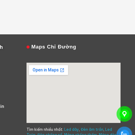
Maps Chỉ Đường
nh
in
Tìm kiếm nhiều nhất:
Led dây
,
Đèn âm trần
,
Led
Tuýp
,
Đèn chống nổ
,
Máng chống thấm
,
Máng đèn
,