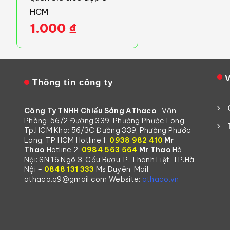
HCM
1.000
₫
V
Thông tin công ty
Công Ty TNHH Chiếu Sáng AThaco
Văn
Phòng: 56/2 Đường 339, Phường Phước Long,
Tp.HCM
Kho: 56/3C Đường 339, Phường Phước
Long, TP.HCM
Hotline 1:
0938 982 410
Mr
Thao
Hotline 2:
0984 563 564
Mr Thao
Hà
Nội: SN 16 Ngõ 3, Cầu Bươu, P. Thanh Liệt, TP.Hà
Nội –
0848 131 333
Ms Duyên
Mail:
athaco.q9@gmail.com
Website:
athaco.vn