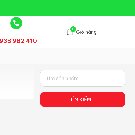
0
Giỏ hàng
938 982 410
TÌM KIẾM