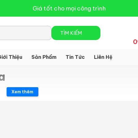
Giá tốt cho mọi công trình
0
iới Thiệu
Sản Phẩm
Tin Tức
Liên Hệ
a
Xem thêm