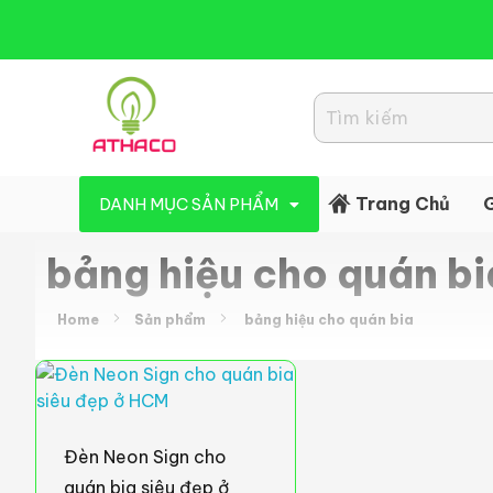
Đèn Led Athaco
Đèn Led giá rẻ
Trang Chủ
G
DANH MỤC SẢN PHẨM
bảng hiệu cho quán bi
Home
Sản phẩm
bảng hiệu cho quán bia
Đèn Neon Sign cho
quán bia siêu đẹp ở