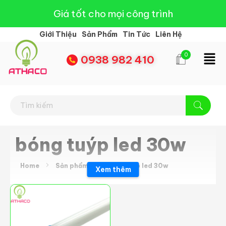
Giá tốt cho mọi công trình
Giới Thiệu
Sản Phẩm
Tin Tức
Liên Hệ
0
0938 982 410
Đèn Led Athaco
Đèn Led giá rẻ
bóng tuýp led 30w
Home
Sản phẩm
bóng tuýp led 30w
Xem thêm