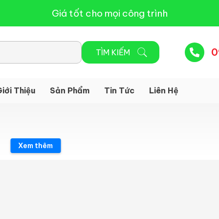
Giá tốt cho mọi công trình
0
iới Thiệu
Sản Phẩm
Tin Tức
Liên Hệ
Xem thêm