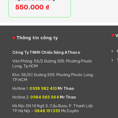
550.000
₫
V
Thông tin công ty
Công Ty TNHH Chiếu Sáng AThaco
Văn Phòng: 56/2 Đường 339, Phường Phước
Long, Tp.HCM
Kho: 56/3C Đường 339, Phường Phước Long,
TP.HCM
Hotline 1:
0938 982 410
Mr Thao
Hotline 2:
0984 563 564
Mr Thao
Hà Nội: SN 16 Ngõ 3, Cầu Bươu, P. Thanh Liệt,
TP.Hà Nội –
0848 131 333
Ms Duyên