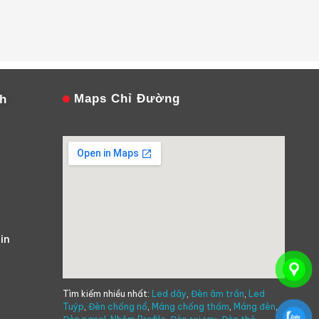
Maps Chỉ Đường
nh
in
Tìm kiếm nhiều nhất:
Led dây
,
Đèn âm trần
,
Led
Tuýp
,
Đèn chống nổ
,
Máng chống thấm
,
Máng đèn
,