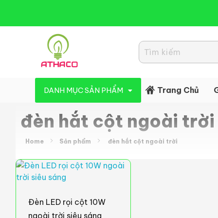
Đèn Led Athaco
Đèn Led giá rẻ
Trang Chủ
G
DANH MỤC SẢN PHẨM
đèn hắt cột ngoài trời
Home
Sản phẩm
đèn hắt cột ngoài trời
Đèn LED rọi cột 10W
ngoài trời siêu sáng