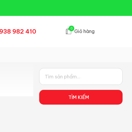
0
938 982 410
Giỏ hàng
TÌM KIẾM