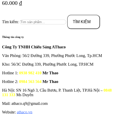
60.000
₫
Tìm kiếm:
TÌM KIẾM
Thông tin công ty
Công Ty TNHH Chiếu Sáng AThaco
Văn Phòng: 56/2 Đường 339, Phường Phước Long, Tp.HCM
Kho: 56/3C Đường 339, Phường Phước Long, TP.HCM
Hotline 1:
0938 982 410
Mr Thao
Hotline 2:
0984 563 564
Mr Thao
Hà Nội: SN 16 Ngõ 3, Cầu Bươu, P. Thanh Liệt, TP.Hà Nội –
0848
131 333
Ms Duyên
Mail: athaco.q9@gmail.com
Website:
athaco.vn