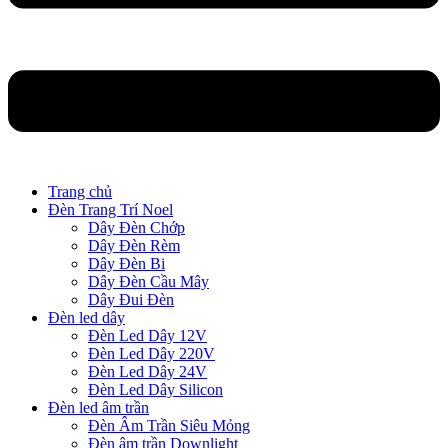
Trang chủ
Đèn Trang Trí Noel
Dây Đèn Chớp
Dây Đèn Rèm
Dây Đèn Bi
Dây Đèn Cầu Mây
Dây Đui Đèn
Đèn led dây
Đèn Led Dây 12V
Đèn Led Dây 220V
Đèn Led Dây 24V
Đèn Led Dây Silicon
Đèn led âm trần
Đèn Âm Trần Siêu Mỏng
Đèn âm trần Downlight