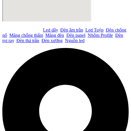
Tìm kiếm nhiều nhất:
Led dây
,
Đèn âm trần
,
Led Tuýp
,
Đèn chống
nổ
,
Máng chống thấm
,
Máng đèn
,
Đèn panel
,
Nhôm Profile
,
Đèn
rọi ray
,
Đèn thả trần
,
Đèn xưởng
,
Nguồn led