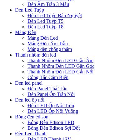
Đèn Âm Trần 3 Màu
Đèn Led Tuýp
Đèn Led Tuýp Bán Nguyệt
Đèn Led Tuýp T5
Đèn Led Tuýp T8
Máng Đèn
Máng Đèn Led
Máng Đèn Âm Trần
Máng đèn chống thấm
Thanh nhôm đèn led
Thanh Nhôm Đèn LED Gắn Âm
Thanh Nhôm Đèn LED Gắn Góc
Thanh Nhôm Đèn LED Gắn Nổi
Công Tắc Cảm Biến
Đèn led panel
Đèn Panel Thả Trần
Đèn Panel Ốp Trần Nổi
Đèn led ốp nổi
Đèn LED Ốp Nổi Tròn
Đèn LED Ốp Nổi Vuông
Bóng đèn edison
Bóng Đèn Edison LED
Bóng Đèn Edison Sợi Đốt
Đèn Led Thanh
Đèn LED Thanh 12V