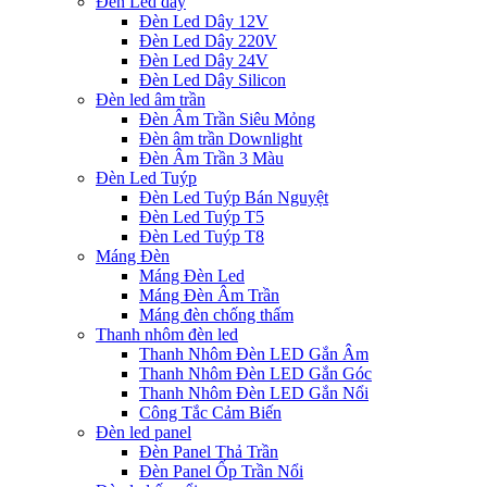
Đèn Led dây
Đèn Led Dây 12V
Đèn Led Dây 220V
Đèn Led Dây 24V
Đèn Led Dây Silicon
Đèn led âm trần
Đèn Âm Trần Siêu Mỏng
Đèn âm trần Downlight
Đèn Âm Trần 3 Màu
Đèn Led Tuýp
Đèn Led Tuýp Bán Nguyệt
Đèn Led Tuýp T5
Đèn Led Tuýp T8
Máng Đèn
Máng Đèn Led
Máng Đèn Âm Trần
Máng đèn chống thấm
Thanh nhôm đèn led
Thanh Nhôm Đèn LED Gắn Âm
Thanh Nhôm Đèn LED Gắn Góc
Thanh Nhôm Đèn LED Gắn Nổi
Công Tắc Cảm Biến
Đèn led panel
Đèn Panel Thả Trần
Đèn Panel Ốp Trần Nổi