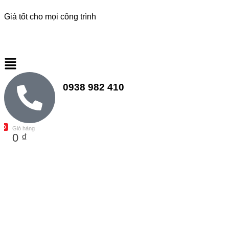
Giá tốt cho mọi công trình
Đèn Led Athaco
Đèn Led giá rẻ
0938 982 410
0
Giỏ hàng
0
₫