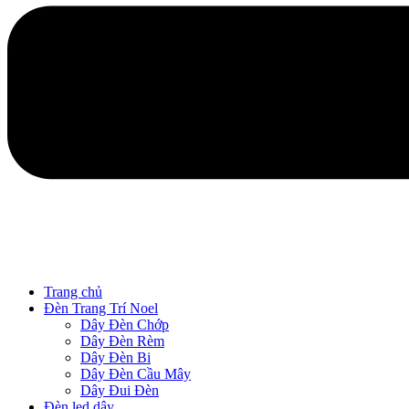
Trang chủ
Đèn Trang Trí Noel
Dây Đèn Chớp
Dây Đèn Rèm
Dây Đèn Bi
Dây Đèn Cầu Mây
Dây Đui Đèn
Đèn led dây