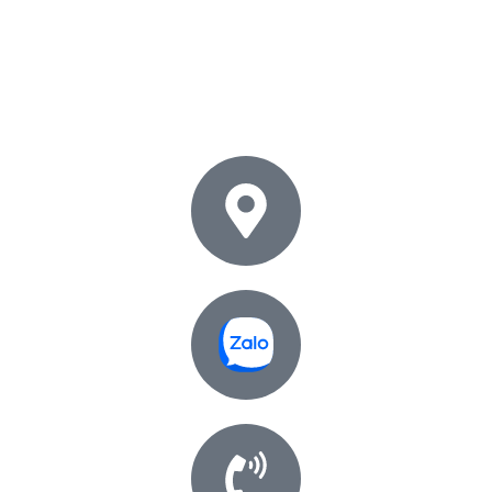
Tìm kiếm nhiều nhất:
Led dây
,
Đèn âm trần
,
Led Tuýp
,
Đèn
chống nổ
,
Máng chống thấm
,
Máng đèn
,
Đèn panel
,
Nhôm
Profile
,
Đèn rọi ray
,
Đèn thả trần
,
Đèn xưởng
,
Nguồn led