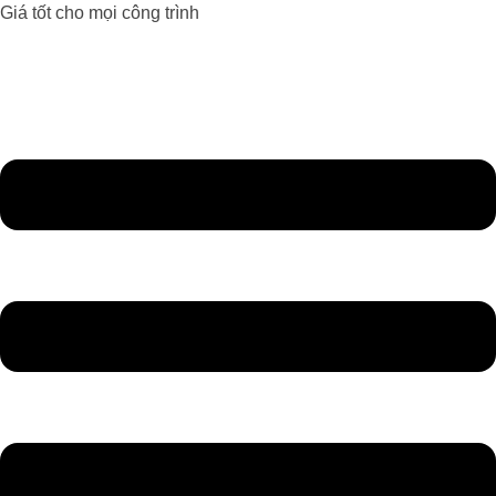
Giá tốt cho mọi công trình
Đèn Led Athaco
Đèn Led giá rẻ