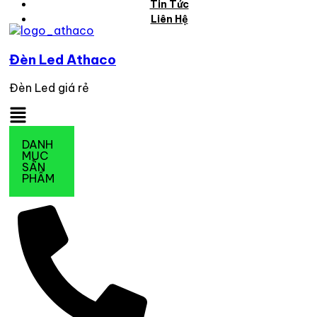
Tin Tức
Liên Hệ
Đèn Led Athaco
Đèn Led giá rẻ
Flyout
Menu
DANH
MỤC
SẢN
PHẨM