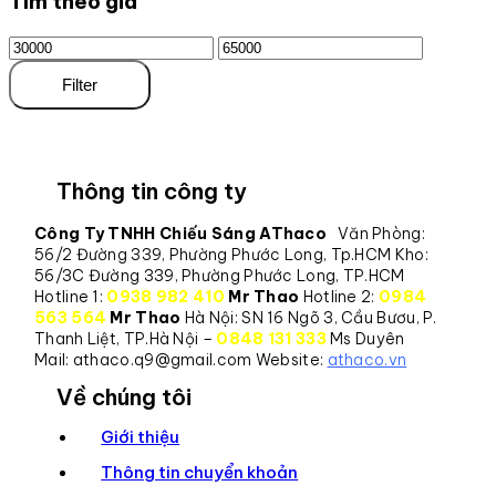
Tìm theo giá
Filter
Thông tin công ty
Công Ty TNHH Chiếu Sáng AThaco
Văn Phòng:
56/2 Đường 339, Phường Phước Long, Tp.HCM
Kho:
56/3C Đường 339, Phường Phước Long, TP.HCM
Hotline 1:
0938 982 410
Mr Thao
Hotline 2:
0984
563 564
Mr Thao
Hà Nội: SN 16 Ngõ 3, Cầu Bươu, P.
Thanh Liệt, TP.Hà Nội –
0848 131 333
Ms Duyên
Mail: athaco.q9@gmail.com
Website:
athaco.vn
Về chúng tôi
Giới thiệu
Thông tin chuyển khoản