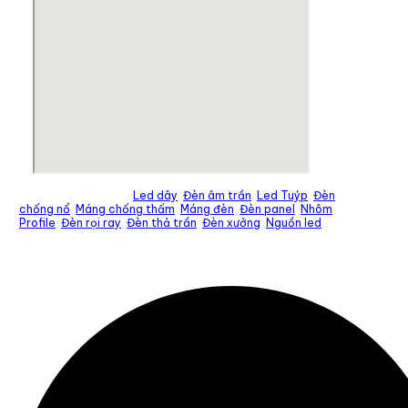
Tìm kiếm nhiều nhất:
Led dây
,
Đèn âm trần
,
Led Tuýp
,
Đèn
chống nổ
,
Máng chống thấm
,
Máng đèn
,
Đèn panel
,
Nhôm
Profile
,
Đèn rọi ray
,
Đèn thả trần
,
Đèn xưởng
,
Nguồn led