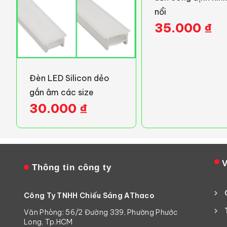
nổi
35.000
₫
Đèn LED Silicon dẻo
gắn âm các size
30.000
₫
V
Thông tin công ty
Công Ty TNHH Chiếu Sáng AThaco
Văn Phòng: 56/2 Đường 339, Phường Phước
Long, Tp.HCM