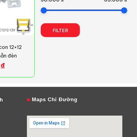
FILTER
con 12×12
sẵn đèn
0
₫
Maps Chỉ Đường
nh