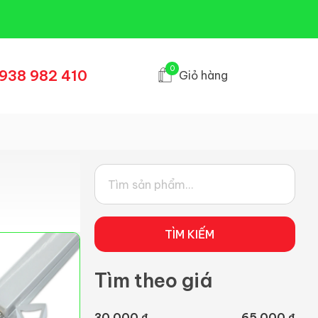
0
938 982 410
Giỏ hàng
TÌM KIẾM
Tìm theo giá
30.000 ₫
65.000 ₫