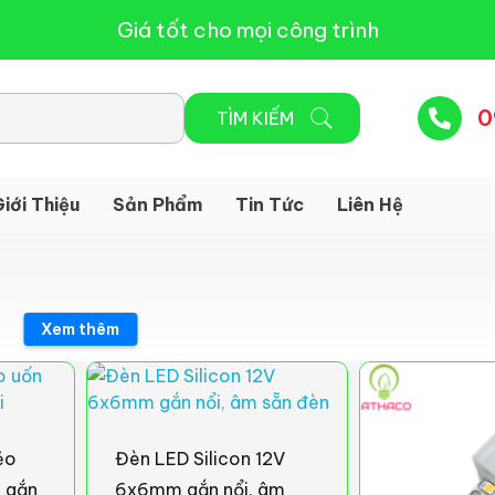
Giá tốt cho mọi công trình
0
iới Thiệu
Sản Phẩm
Tin Tức
Liên Hệ
Xem thêm
ẻo
Đèn LED Silicon 12V
h gắn
6x6mm gắn nổi, âm