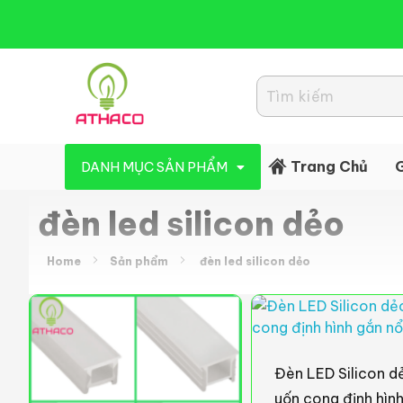
Đèn Led Athaco
Đèn Led giá rẻ
Trang Chủ
G
DANH MỤC SẢN PHẨM
đèn led silicon dẻo
Home
Sản phẩm
đèn led silicon dẻo
Đèn LED Silicon d
uốn cong định hìn