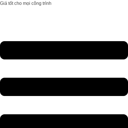
Giá tốt cho mọi công trình
Đèn Led Athaco
Đèn Led giá rẻ