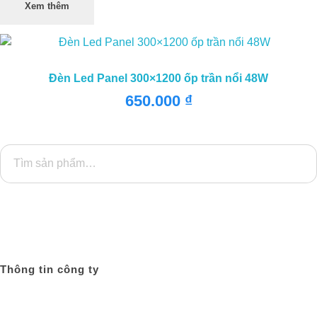
Xem thêm
Đèn Led Panel 300×1200 ốp trần nổi 48W
650.000
₫
TÌM KIẾM
Thông tin công ty
Công Ty TNHH Chiếu Sáng AThaco
Văn Phòng: 56/2