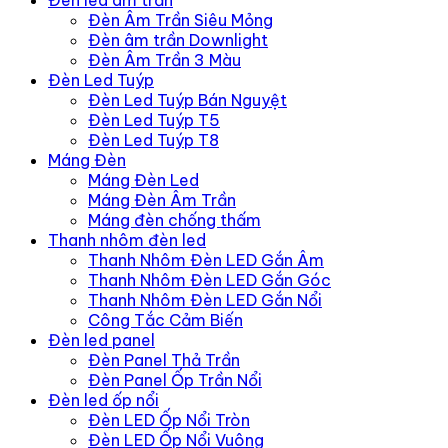
Đèn led âm trần
Đèn Âm Trần Siêu Mỏng
Đèn âm trần Downlight
Đèn Âm Trần 3 Màu
Đèn Led Tuýp
Đèn Led Tuýp Bán Nguyệt
Đèn Led Tuýp T5
Đèn Led Tuýp T8
Máng Đèn
Máng Đèn Led
Máng Đèn Âm Trần
Máng đèn chống thấm
Thanh nhôm đèn led
Thanh Nhôm Đèn LED Gắn Âm
Thanh Nhôm Đèn LED Gắn Góc
Thanh Nhôm Đèn LED Gắn Nổi
Công Tắc Cảm Biến
Đèn led panel
Đèn Panel Thả Trần
Đèn Panel Ốp Trần Nổi
Đèn led ốp nổi
Đèn LED Ốp Nổi Tròn
Đèn LED Ốp Nổi Vuông