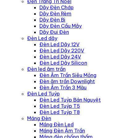
Menu
Đèn Trang Trí Noel
Dây Đèn Chớp
Dây Đèn Rèm
Dây Đèn Bi
Dây Đèn Cầu Mây
Dây Đui Đèn
Đèn Led dây
Đèn Led Dây 12V
Đèn Led Dây 220V
Đèn Led Dây 24V
Đèn Led Dây Silicon
Đèn led âm trần
Đèn Âm Trần Siêu Mỏng
Đèn âm trần Downlight
Đèn Âm Trần 3 Màu
Đèn Led Tuýp
Đèn Led Tuýp Bán Nguyệt
Đèn Led Tuýp T5
Đèn Led Tuýp T8
Máng Đèn
Máng Đèn Led
Máng Đèn Âm Trần
Máng đèn chống thấm