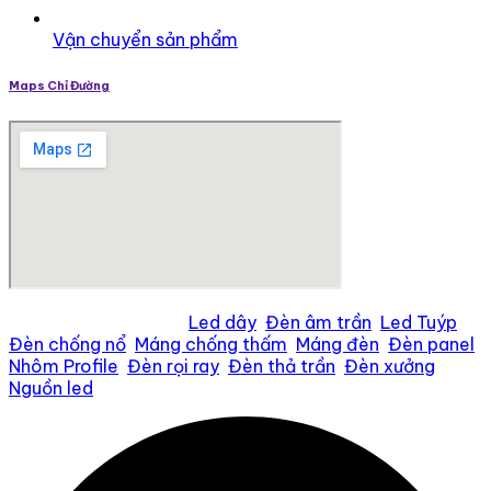
Vận chuyển sản phẩm
Maps Chỉ Đường
Tìm kiếm nhiều nhất:
Led dây
,
Đèn âm trần
,
Led Tuýp
,
Đèn chống nổ
,
Máng chống thấm
,
Máng đèn
,
Đèn panel
,
Nhôm Profile
,
Đèn rọi ray
,
Đèn thả trần
,
Đèn xưởng
,
Nguồn led