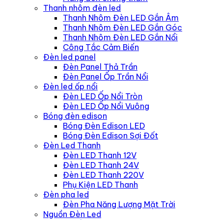
Thanh nhôm đèn led
Thanh Nhôm Đèn LED Gắn Âm
Thanh Nhôm Đèn LED Gắn Góc
Thanh Nhôm Đèn LED Gắn Nổi
Công Tắc Cảm Biến
Đèn led panel
Đèn Panel Thả Trần
Đèn Panel Ốp Trần Nổi
Đèn led ốp nổi
Đèn LED Ốp Nổi Tròn
Đèn LED Ốp Nổi Vuông
Bóng đèn edison
Bóng Đèn Edison LED
Bóng Đèn Edison Sợi Đốt
Đèn Led Thanh
Đèn LED Thanh 12V
Đèn LED Thanh 24V
Đèn LED Thanh 220V
Phụ Kiện LED Thanh
Đèn pha led
Đèn Pha Năng Lượng Mặt Trời
Nguồn Đèn Led