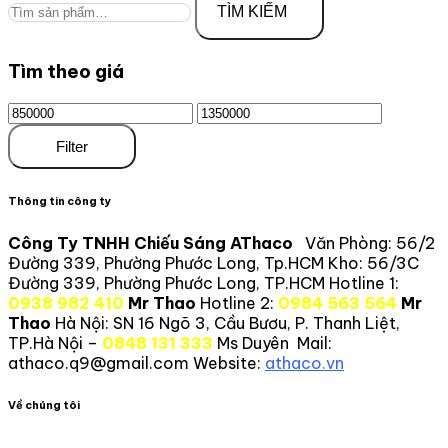
TÌM KIẾM
Tìm theo giá
Filter
Thông tin công ty
Công Ty TNHH Chiếu Sáng AThaco
Văn Phòng: 56/2
Đường 339, Phường Phước Long, Tp.HCM
Kho: 56/3C
Đường 339, Phường Phước Long, TP.HCM
Hotline 1:
0938 982 410
Mr Thao
Hotline 2:
0984 563 564
Mr
Thao
Hà Nội: SN 16 Ngõ 3, Cầu Bươu, P. Thanh Liệt,
TP.Hà Nội –
0848 131 333
Ms Duyên
Mail:
athaco.q9@gmail.com
Website:
athaco.vn
Về chúng tôi