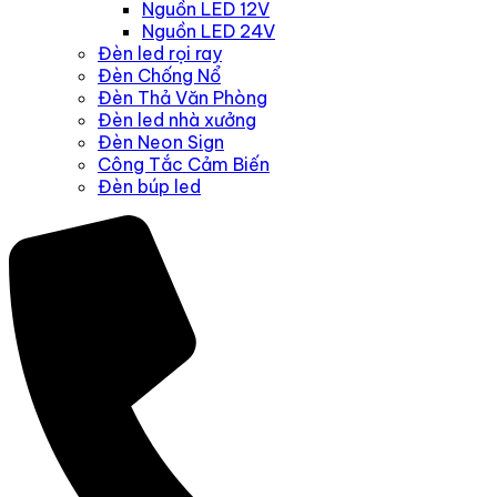
Nguồn LED 12V
Nguồn LED 24V
Đèn led rọi ray
Đèn Chống Nổ
Đèn Thả Văn Phòng
Đèn led nhà xưởng
Đèn Neon Sign
Công Tắc Cảm Biến
Đèn búp led