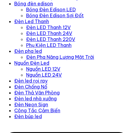
Bóng đèn edison
Bóng Đèn Edison LED
Bóng Đèn Edison Sợi Đốt
Đèn Led Thanh
Đèn LED Thanh 12V
Đèn LED Thanh 24V
Đèn LED Thanh 220V
Phụ Kiện LED Thanh
Đèn pha led
Đèn Pha Năng Lượng Mặt Trời
Nguồn Đèn Led
Nguồn LED 12V
Nguồn LED 24V
Đèn led rọi ray
Đèn Chống Nổ
Đèn Thả Văn Phòng
Đèn led nhà xưởng
Đèn Neon Sign
Công Tắc Cảm Biến
Đèn búp led