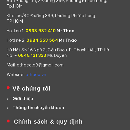
Văn Phòng: 56/2 Đường 339, Phường Phước Long,
Tp.HCM
Kho: 56/3C Đường 339, Phường Phước Long,
TP.HCM
Hotline 1:
0938 982 410
Mr Thao
Hotline 2:
0984 563 564
Mr Thao
Hà Nội: SN 16 Ngõ 3, Cầu Bươu, P. Thanh Liệt, TP.Hà
Nội –
0848 131 333
Ms Duyên
Mail: athaco.q9@gmail.com
Website:
athaco.vn
Về chúng tôi
Giới thiệu
Thông tin chuyển khoản
Chính sách & quy định