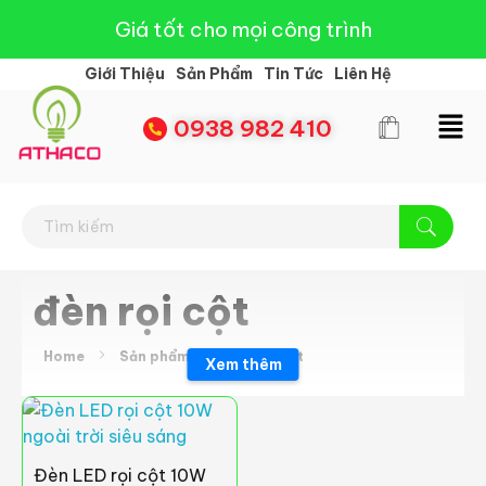
Giá tốt cho mọi công trình
Giới Thiệu
Sản Phẩm
Tin Tức
Liên Hệ
0938 982 410
Đèn Led Athaco
Đèn Led giá rẻ
đèn rọi cột
Home
Sản phẩm
đèn rọi cột
Xem thêm
Đèn LED rọi cột 10W