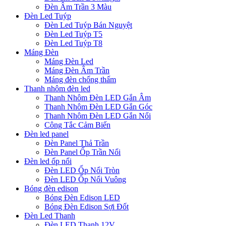
Đèn Âm Trần 3 Màu
Đèn Led Tuýp
Đèn Led Tuýp Bán Nguyệt
Đèn Led Tuýp T5
Đèn Led Tuýp T8
Máng Đèn
Máng Đèn Led
Máng Đèn Âm Trần
Máng đèn chống thấm
Thanh nhôm đèn led
Thanh Nhôm Đèn LED Gắn Âm
Thanh Nhôm Đèn LED Gắn Góc
Thanh Nhôm Đèn LED Gắn Nổi
Công Tắc Cảm Biến
Đèn led panel
Đèn Panel Thả Trần
Đèn Panel Ốp Trần Nổi
Đèn led ốp nổi
Đèn LED Ốp Nổi Tròn
Đèn LED Ốp Nổi Vuông
Bóng đèn edison
Bóng Đèn Edison LED
Bóng Đèn Edison Sợi Đốt
Đèn Led Thanh
Đèn LED Thanh 12V