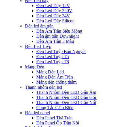
Đèn Led dây
Đèn Led Dây 12V
Đèn Led Dây 220V
Đèn Led Dây 24V
Đèn Led Dây Silicon
Đèn led âm trần
Đèn Âm Trần Siêu Mỏng
Đèn âm trần Downlight
Đèn Âm Trần 3 Màu
Đèn Led Tuýp
Đèn Led Tuýp Bán Nguyệt
Đèn Led Tuýp T5
Đèn Led Tuýp T8
Máng Đèn
Máng Đèn Led
Máng Đèn Âm Trần
Máng đèn chống thấm
Thanh nhôm đèn led
Thanh Nhôm Đèn LED Gắn Âm
Thanh Nhôm Đèn LED Gắn Góc
Thanh Nhôm Đèn LED Gắn Nổi
Công Tắc Cảm Biến
Đèn led panel
Đèn Panel Thả Trần
Đèn Panel Ốp Trần Nổi