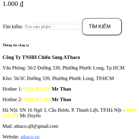
1.000
₫
Tìm kiếm:
TÌM KIẾM
Thông tin công ty
Công Ty TNHH Chiếu Sáng AThaco
Văn Phòng: 56/2 Đường 339, Phường Phước Long, Tp.HCM
Kho: 56/3C Đường 339, Phường Phước Long, TP.HCM
Hotline 1:
0938 982 410
Mr Thao
Hotline 2:
0984 563 564
Mr Thao
Hà Nội: SN 16 Ngõ 3, Cầu Bươu, P. Thanh Liệt, TP.Hà Nội –
0848
131 333
Ms Duyên
Mail: athaco.q9@gmail.com
Website:
athaco.vn