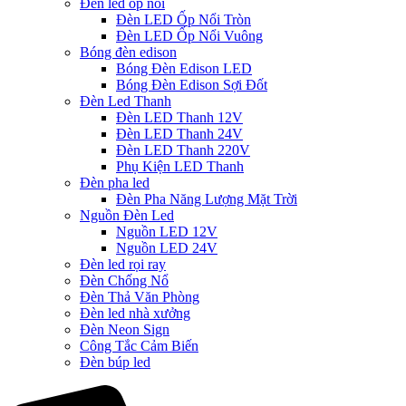
Đèn led ốp nổi
Đèn LED Ốp Nổi Tròn
Đèn LED Ốp Nổi Vuông
Bóng đèn edison
Bóng Đèn Edison LED
Bóng Đèn Edison Sợi Đốt
Đèn Led Thanh
Đèn LED Thanh 12V
Đèn LED Thanh 24V
Đèn LED Thanh 220V
Phụ Kiện LED Thanh
Đèn pha led
Đèn Pha Năng Lượng Mặt Trời
Nguồn Đèn Led
Nguồn LED 12V
Nguồn LED 24V
Đèn led rọi ray
Đèn Chống Nổ
Đèn Thả Văn Phòng
Đèn led nhà xưởng
Đèn Neon Sign
Công Tắc Cảm Biến
Đèn búp led