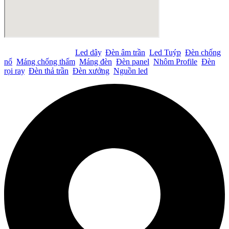
Tìm kiếm nhiều nhất:
Led dây
,
Đèn âm trần
,
Led Tuýp
,
Đèn chống
nổ
,
Máng chống thấm
,
Máng đèn
,
Đèn panel
,
Nhôm Profile
,
Đèn
rọi ray
,
Đèn thả trần
,
Đèn xưởng
,
Nguồn led