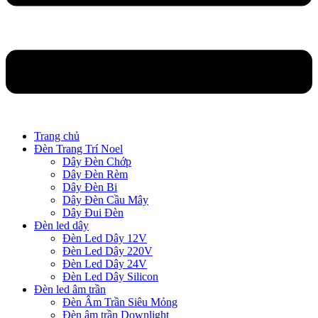
Trang chủ
Đèn Trang Trí Noel
Dây Đèn Chớp
Dây Đèn Rèm
Dây Đèn Bi
Dây Đèn Cầu Mây
Dây Đui Đèn
Đèn led dây
Đèn Led Dây 12V
Đèn Led Dây 220V
Đèn Led Dây 24V
Đèn Led Dây Silicon
Đèn led âm trần
Đèn Âm Trần Siêu Mỏng
Đèn âm trần Downlight