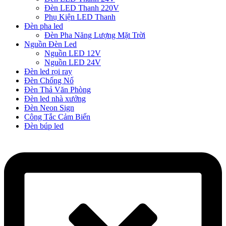
Đèn LED Thanh 220V
Phụ Kiện LED Thanh
Đèn pha led
Đèn Pha Năng Lượng Mặt Trời
Nguồn Đèn Led
Nguồn LED 12V
Nguồn LED 24V
Đèn led rọi ray
Đèn Chống Nổ
Đèn Thả Văn Phòng
Đèn led nhà xưởng
Đèn Neon Sign
Công Tắc Cảm Biến
Đèn búp led