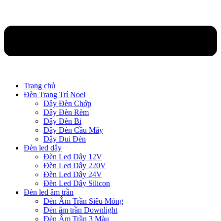
Trang chủ
Đèn Trang Trí Noel
Dây Đèn Chớp
Dây Đèn Rèm
Dây Đèn Bi
Dây Đèn Cầu Mây
Dây Đui Đèn
Đèn led dây
Đèn Led Dây 12V
Đèn Led Dây 220V
Đèn Led Dây 24V
Đèn Led Dây Silicon
Đèn led âm trần
Đèn Âm Trần Siêu Mỏng
Đèn âm trần Downlight
Đèn Âm Trần 3 Màu