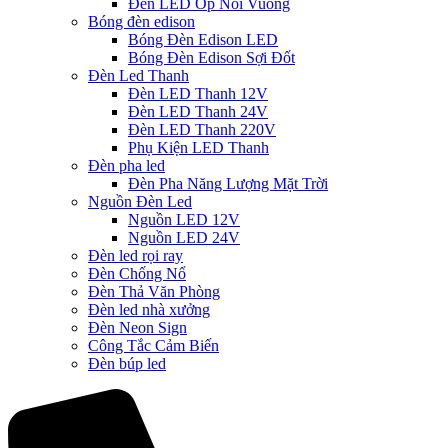
Đèn LED Ốp Nổi Vuông
Bóng đèn edison
Bóng Đèn Edison LED
Bóng Đèn Edison Sợi Đốt
Đèn Led Thanh
Đèn LED Thanh 12V
Đèn LED Thanh 24V
Đèn LED Thanh 220V
Phụ Kiện LED Thanh
Đèn pha led
Đèn Pha Năng Lượng Mặt Trời
Nguồn Đèn Led
Nguồn LED 12V
Nguồn LED 24V
Đèn led rọi ray
Đèn Chống Nổ
Đèn Thả Văn Phòng
Đèn led nhà xưởng
Đèn Neon Sign
Công Tắc Cảm Biến
Đèn búp led