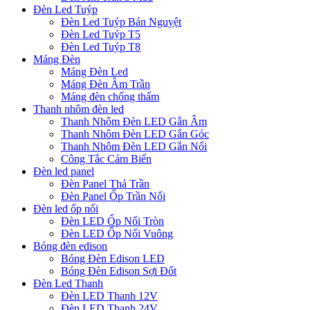
Đèn Led Tuýp
Đèn Led Tuýp Bán Nguyệt
Đèn Led Tuýp T5
Đèn Led Tuýp T8
Máng Đèn
Máng Đèn Led
Máng Đèn Âm Trần
Máng đèn chống thấm
Thanh nhôm đèn led
Thanh Nhôm Đèn LED Gắn Âm
Thanh Nhôm Đèn LED Gắn Góc
Thanh Nhôm Đèn LED Gắn Nổi
Công Tắc Cảm Biến
Đèn led panel
Đèn Panel Thả Trần
Đèn Panel Ốp Trần Nổi
Đèn led ốp nổi
Đèn LED Ốp Nổi Tròn
Đèn LED Ốp Nổi Vuông
Bóng đèn edison
Bóng Đèn Edison LED
Bóng Đèn Edison Sợi Đốt
Đèn Led Thanh
Đèn LED Thanh 12V
Đèn LED Thanh 24V