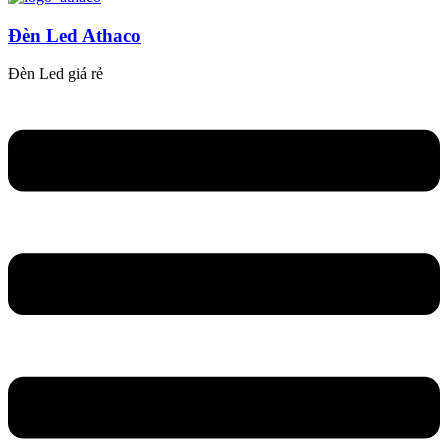
Đèn Led Athaco
Đèn Led giá rẻ
Flyout
Menu