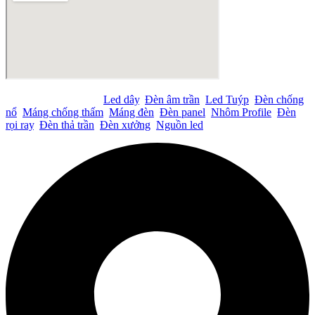
Tìm kiếm nhiều nhất:
Led dây
,
Đèn âm trần
,
Led Tuýp
,
Đèn chống
nổ
,
Máng chống thấm
,
Máng đèn
,
Đèn panel
,
Nhôm Profile
,
Đèn
rọi ray
,
Đèn thả trần
,
Đèn xưởng
,
Nguồn led