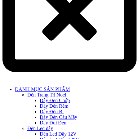
Main
DANH MỤC SẢN PHẨM
Menu
Đèn Trang Trí Noel
Dây Đèn Chớp
Dây Đèn Rèm
Dây Đèn Bi
Dây Đèn Cầu Mây
Dây Đui Đèn
Đèn Led dây
Đèn Led Dây 12V