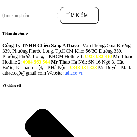
Tìm
kiếm:
TÌM KIẾM
Thông tin công ty
Công Ty TNHH Chiếu Sáng AThaco
Văn Phòng: 56/2 Đường
339, Phường Phước Long, Tp.HCM
Kho: 56/3C Đường 339,
Phường Phước Long, TP.HCM
Hotline 1:
0938 982 410
Mr Thao
Hotline 2:
0984 563 564
Mr Thao
Hà Nội: SN 16 Ngõ 3, Cầu
Bươu, P. Thanh Liệt, TP.Hà Nội –
0848 131 333
Ms Duyên
Mail:
athaco.q9@gmail.com
Website:
athaco.vn
Về chúng tôi