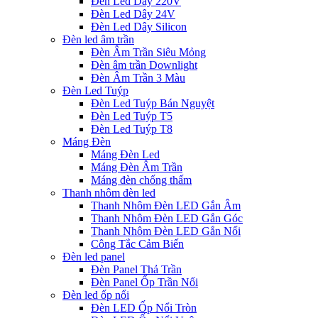
Đèn Led Dây 220V
Đèn Led Dây 24V
Đèn Led Dây Silicon
Đèn led âm trần
Đèn Âm Trần Siêu Mỏng
Đèn âm trần Downlight
Đèn Âm Trần 3 Màu
Đèn Led Tuýp
Đèn Led Tuýp Bán Nguyệt
Đèn Led Tuýp T5
Đèn Led Tuýp T8
Máng Đèn
Máng Đèn Led
Máng Đèn Âm Trần
Máng đèn chống thấm
Thanh nhôm đèn led
Thanh Nhôm Đèn LED Gắn Âm
Thanh Nhôm Đèn LED Gắn Góc
Thanh Nhôm Đèn LED Gắn Nổi
Công Tắc Cảm Biến
Đèn led panel
Đèn Panel Thả Trần
Đèn Panel Ốp Trần Nổi
Đèn led ốp nổi
Đèn LED Ốp Nổi Tròn