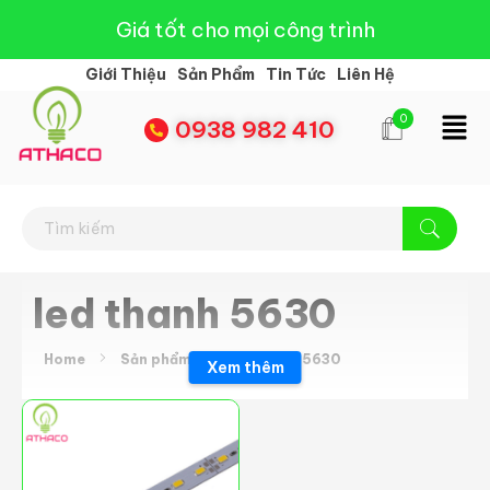
Giá tốt cho mọi công trình
Giới Thiệu
Sản Phẩm
Tin Tức
Liên Hệ
0
0938 982 410
Đèn Led Athaco
Đèn Led giá rẻ
led thanh 5630
Home
Sản phẩm
led thanh 5630
Xem thêm