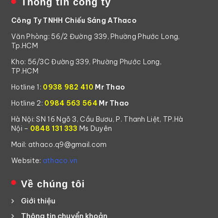
Thông tin công ty
Công Ty TNHH Chiếu Sáng AThaco
Văn Phòng: 56/2 Đường 339, Phường Phước Long,
Tp.HCM
Kho: 56/3C Đường 339, Phường Phước Long,
TP.HCM
Hotline 1:
0938 982 410
Mr Thao
Hotline 2:
0984 563 564
Mr Thao
Hà Nội: SN 16 Ngõ 3, Cầu Bươu, P. Thanh Liệt, TP.Hà
Nội –
0848 131 333
Ms Duyên
Mail: athaco.q9@gmail.com
Website:
athaco.vn
Về chúng tôi
Giới thiệu
Thông tin chuyển khoản