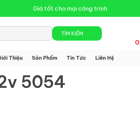
Giá tốt cho mọi công trình
0
iới Thiệu
Sản Phẩm
Tin Tức
Liên Hệ
12v 5054