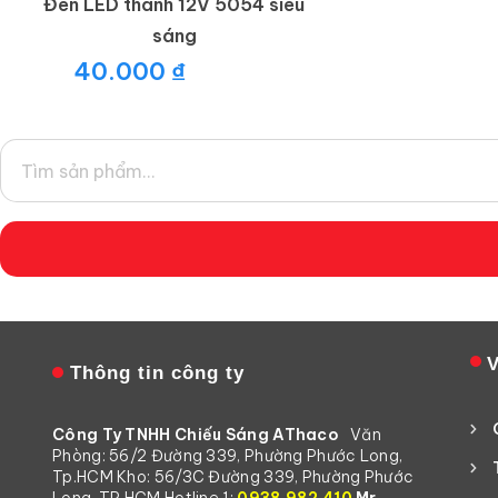
Đèn LED thanh 12V 5054 siêu
sáng
40.000
₫
V
Thông tin công ty
Công Ty TNHH Chiếu Sáng AThaco
Văn
Phòng: 56/2 Đường 339, Phường Phước Long,
Tp.HCM
Kho: 56/3C Đường 339, Phường Phước