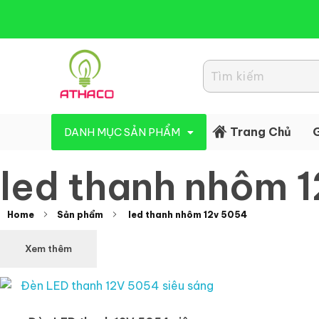
Đèn Led Athaco
Đèn Led giá rẻ
Trang Chủ
G
DANH MỤC SẢN PHẨM
led thanh nhôm 
Home
Sản phẩm
led thanh nhôm 12v 5054
Xem thêm