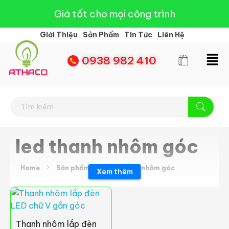
Giá tốt cho mọi công trình
Giới Thiệu
Sản Phẩm
Tin Tức
Liên Hệ
0938 982 410
Đèn Led Athaco
Đèn Led giá rẻ
led thanh nhôm góc
Home
Sản phẩm
led thanh nhôm góc
Xem thêm
Thanh nhôm lắp đèn