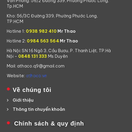
Văn Phòng: 56/2 Đường 339, Phường Phước Long,
Tp.HCM
Kho: 56/3C Đường 339, Phường Phước Long,
TP.HCM
Hotline 1:
0938 982 410
Mr Thao
Hotline 2:
0984 563 564
Mr Thao
Hà Nội: SN 16 Ngõ 3, Cầu Bươu, P. Thanh Liệt, TP.Hà
Nội –
0848 131 333
Ms Duyên
Mail: athaco.q9@gmail.com
Website:
athaco.vn
Về chúng tôi
Giới thiệu
Thông tin chuyển khoản
Chính sách & quy định