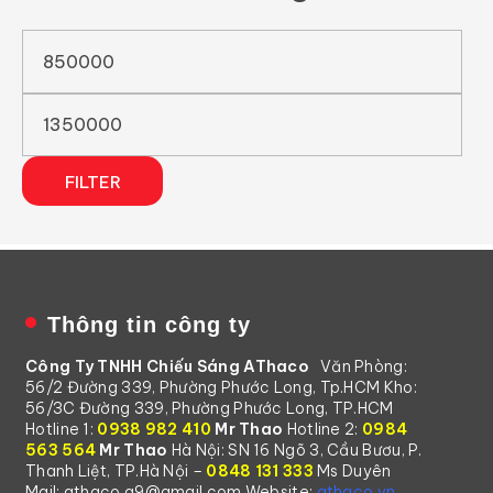
FILTER
Thông tin công ty
Công Ty TNHH Chiếu Sáng AThaco
Văn Phòng:
56/2 Đường 339, Phường Phước Long, Tp.HCM
Kho:
56/3C Đường 339, Phường Phước Long, TP.HCM
Hotline 1:
0938 982 410
Mr Thao
Hotline 2:
0984
563 564
Mr Thao
Hà Nội: SN 16 Ngõ 3, Cầu Bươu, P.
Thanh Liệt, TP.Hà Nội –
0848 131 333
Ms Duyên
Mail: athaco.q9@gmail.com
Website:
athaco.vn