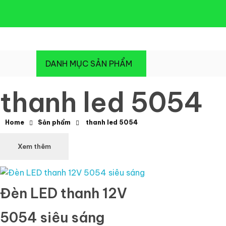
Đèn Led Athaco
Đèn Led giá rẻ
DANH MỤC SẢN PHẨM
thanh led 5054
Home
Sản phẩm
thanh led 5054
Xem thêm
Đèn LED thanh 12V
5054 siêu sáng