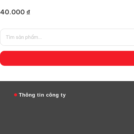
40.000
₫
V
Thông tin công ty
Công Ty TNHH Chiếu Sáng AThaco
Văn Phòng: 56/2 Đường 339, Phường Phước
Long, Tp.HCM