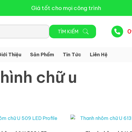
Giá tốt cho mọi công trình
0
iới Thiệu
Sản Phẩm
Tin Tức
Liên Hệ
hình chữ u