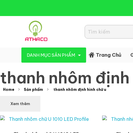
Đèn Led Athaco
Đèn Led giá rẻ
Trang Chủ
G
DANH MỤC SẢN PHẨM
thanh nhôm định 
Home
Sản phẩm
thanh nhôm định hình chữ u
Xem thêm