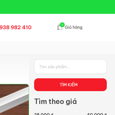
0
938 982 410
Giỏ hàng
TÌM KIẾM
Tìm theo giá
25.000 ₫
40.000 ₫