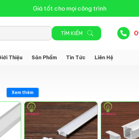
Giá tốt cho mọi công trình
0
iới Thiệu
Sản Phẩm
Tin Tức
Liên Hệ
Xem thêm