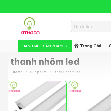
Đèn Led Athaco
Đèn Led giá rẻ
Trang Chủ
G
DANH MỤC SẢN PHẨM
thanh nhôm led
Home
Sản phẩm
thanh nhôm led