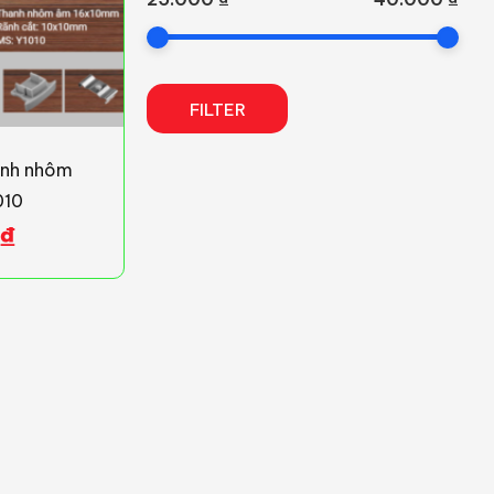
FILTER
anh nhôm
010
₫