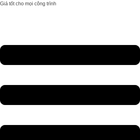
Giá tốt cho mọi công trình
Đèn Led Athaco
Đèn Led giá rẻ