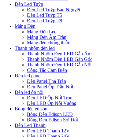
Đèn Led Tuýp
Đèn Led Tuýp Bán Nguyệt
Đèn Led Tuýp T5
Đèn Led Tuýp T8
Máng Đèn
Máng Đèn Led
Máng Đèn Âm Trần
Máng đèn chống thấm
Thanh nhôm đèn led
Thanh Nhôm Đèn LED Gắn Âm
Thanh Nhôm Đèn LED Gắn Góc
Thanh Nhôm Đèn LED Gắn Nổi
Công Tắc Cảm Biến
Đèn led panel
Đèn Panel Thả Trần
Đèn Panel Ốp Trần Nổi
Đèn led ốp nổi
Đèn LED Ốp Nổi Tròn
Đèn LED Ốp Nổi Vuông
Bóng đèn edison
Bóng Đèn Edison LED
Bóng Đèn Edison Sợi Đốt
Đèn Led Thanh
Đèn LED Thanh 12V
Đèn LED Thanh 24V