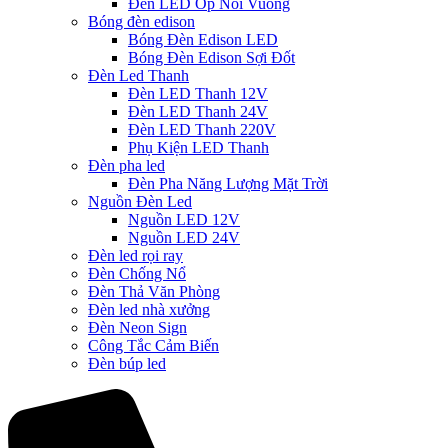
Đèn LED Ốp Nổi Vuông
Bóng đèn edison
Bóng Đèn Edison LED
Bóng Đèn Edison Sợi Đốt
Đèn Led Thanh
Đèn LED Thanh 12V
Đèn LED Thanh 24V
Đèn LED Thanh 220V
Phụ Kiện LED Thanh
Đèn pha led
Đèn Pha Năng Lượng Mặt Trời
Nguồn Đèn Led
Nguồn LED 12V
Nguồn LED 24V
Đèn led rọi ray
Đèn Chống Nổ
Đèn Thả Văn Phòng
Đèn led nhà xưởng
Đèn Neon Sign
Công Tắc Cảm Biến
Đèn búp led