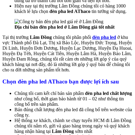
dùng đã trở thành cầu nối đơn giản và tiện lợi hơn.
Hiện nay tại thị trường Lâm Đồng chúng tôi có hàng 1000
khách lẻ lựa chọn
đèn pha led AThaco
tin tưởng sử dụng.
Địa chỉ bán đèn pha led ở Lâm Đồng giá tốt nhất
Tại thị trường
Lâm Đồng
chúng tôi phân phối
đèn pha led
ở khu
vực Thành phố Đà Lạt, Thị xã Bảo Lộc, Huyện Đức Trọng, Huyện
Di Linh, Huyện Đơn Dương, Huyện Lạc Dương, Huyện Đạ Huoai,
Huyện Đạ Tẻh, Huyện Cát Tiên, Huyện Lâm Hà, Huyện Bảo Lâm,
Huyện Đam Rông, chúng tôi rất cảm ơn những lời góp ý của quý
khách hàng tại nơi đây, đó là những lời góp ý quý báu để chúng tôi
cho ra đời những sản phẩm tốt hơn.
Chọn đèn pha led AThaco bạn được lợi ích sau
Chúng tôi cam kết chỉ bán sản phẩm
đèn pha led
chất lượng
như công bố, thời gian bảo hành từ 01 – 02 như thông tin
công bố trên sản phẩm.
Bán đúng chất lượng đèn pha led đã công bố trên website của
công ty.
Hệ thống xe khách, chành xe chạy tuyến HCM đi Lâm Đồng
chúng tôi nắm rõ, gửi và giao hàng trong ngày và quý khách
hàng nhận hàng tại
Lâm Đồng
sớm nhất