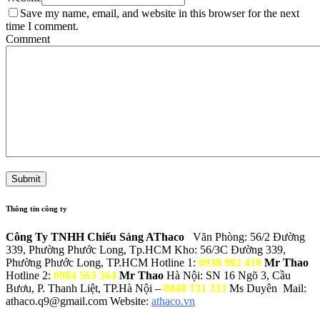
Save my name, email, and website in this browser for the next
time I comment.
Comment
Thông tin công ty
Công Ty TNHH Chiếu Sáng AThaco
Văn Phòng: 56/2 Đường
339, Phường Phước Long, Tp.HCM
Kho: 56/3C Đường 339,
Phường Phước Long, TP.HCM
Hotline 1:
0938 982 410
Mr Thao
Hotline 2:
0984 563 564
Mr Thao
Hà Nội: SN 16 Ngõ 3, Cầu
Bươu, P. Thanh Liệt, TP.Hà Nội –
0848 131 333
Ms Duyên
Mail:
athaco.q9@gmail.com
Website:
athaco.vn