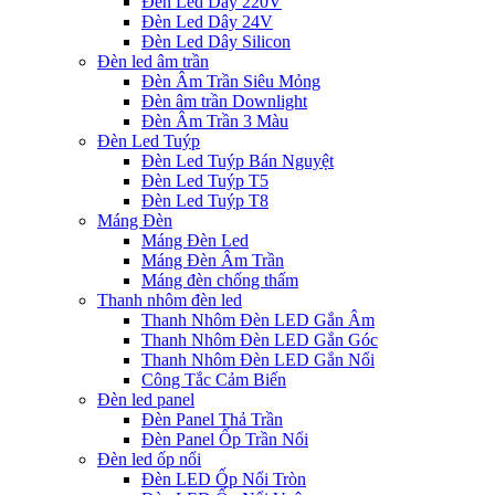
Đèn Led Dây 220V
Đèn Led Dây 24V
Đèn Led Dây Silicon
Đèn led âm trần
Đèn Âm Trần Siêu Mỏng
Đèn âm trần Downlight
Đèn Âm Trần 3 Màu
Đèn Led Tuýp
Đèn Led Tuýp Bán Nguyệt
Đèn Led Tuýp T5
Đèn Led Tuýp T8
Máng Đèn
Máng Đèn Led
Máng Đèn Âm Trần
Máng đèn chống thấm
Thanh nhôm đèn led
Thanh Nhôm Đèn LED Gắn Âm
Thanh Nhôm Đèn LED Gắn Góc
Thanh Nhôm Đèn LED Gắn Nổi
Công Tắc Cảm Biến
Đèn led panel
Đèn Panel Thả Trần
Đèn Panel Ốp Trần Nổi
Đèn led ốp nổi
Đèn LED Ốp Nổi Tròn