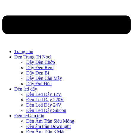
Trang chủ
Đèn Trang Trí Noel
Dây Đèn Chớp
Dây Đèn Rèm
Dây Đèn Bi
Dây Đèn Cầu Mây
Dây Đui Đèn
Đèn led dây
Đèn Led Dây 12V
Đèn Led Dây 220V
Đèn Led Dây 24V
Đèn Led Dây Silicon
Đèn led âm trần
Đèn Âm Trần Siêu Mỏng
Đèn âm trần Downlight
Đèn Âm Trần 3 Màu