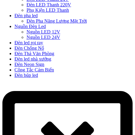
Đèn LED Thanh 220V
Phụ Kiện LED Thanh
Đèn pha led
Đèn Pha Năng Lượng Mặt Trời
Nguồn Đèn Led
Nguồn LED 12V
Nguồn LED 24V
Đèn led rọi ray
Đèn Chống Nổ
Đèn Thả Văn Phòng
Đèn led nhà xưởng
Đèn Neon Sign
Công Tắc Cảm Biến
Đèn búp led