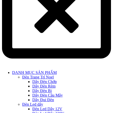
Main
DANH MỤC SẢN PHẨM
Menu
Đèn Trang Trí Noel
Dây Đèn Chớp
Dây Đèn Rèm
Dây Đèn Bi
Dây Đèn Cầu Mây
Dây Đui Đèn
Đèn Led dây
Đèn Led Dây 12V