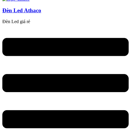
Đèn Led Athaco
Đèn Led giá rẻ
Flyout
Menu