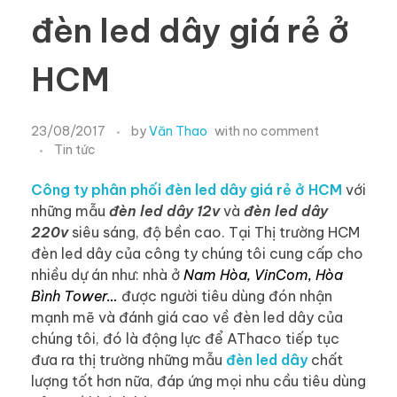
đèn led dây giá rẻ ở
HCM
23/08/2017
by
Văn Thao
with
no comment
Tin tức
Công ty phân phối đèn led dây giá rẻ ở HCM
với
những mẫu
đèn led dây 12v
và
đèn led dây
220v
siêu sáng, độ bền cao. Tại Thị trường HCM
đèn led dây của công ty chúng tôi cung cấp cho
nhiều dự án như: nhà ở
Nam Hòa, VinCom, Hòa
Bình Tower…
được người tiêu dùng đón nhận
mạnh mẽ và đánh giá cao về đèn led dây của
chúng tôi, đó là động lực để AThaco tiếp tục
đưa ra thị trường những mẫu
đèn led dây
chất
lượng tốt hơn nữa, đáp ứng mọi nhu cầu tiêu dùng