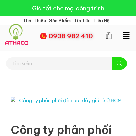
Giá tốt cho mọi công trình
Giới Thiệu
Sản Phẩm
Tin Tức
Liên Hệ
0938 982 410
Đèn Led Athaco
Đèn Led giá rẻ
Công ty phân phối