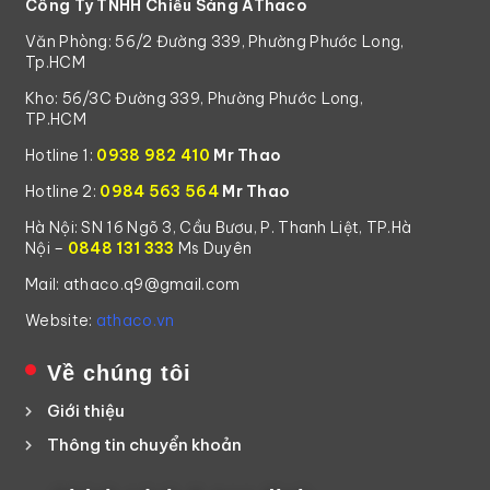
Công Ty TNHH Chiếu Sáng AThaco
Văn Phòng: 56/2 Đường 339, Phường Phước Long,
Tp.HCM
Kho: 56/3C Đường 339, Phường Phước Long,
TP.HCM
Hotline 1:
0938 982 410
Mr Thao
Hotline 2:
0984 563 564
Mr Thao
Hà Nội: SN 16 Ngõ 3, Cầu Bươu, P. Thanh Liệt, TP.Hà
Nội –
0848 131 333
Ms Duyên
Mail: athaco.q9@gmail.com
Website:
athaco.vn
Về chúng tôi
Giới thiệu
Thông tin chuyển khoản