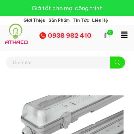
Giá tốt cho mọi công trình
Giới Thiệu
Sản Phẩm
Tin Tức
Liên Hệ
0
0938 982 410
Đèn Led Athaco
Đèn Led giá rẻ