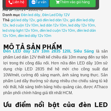
Liên hệ
Tư vấn
Thêm vào giỏ hàng
Mã SP:
LD12V-2835/10
Danh mục
Đèn led dây
,
Đèn Led Dây 12V
Thẻ
giá led dây 12v
,
giá đèn led dán 12v
,
giá đèn led dây
12v
,
led cuộn 12v 10m
,
led dán 12v 10m
,
led dây 12v 10m
,
led strip light 12v 10m
,
đèn led cuộn 12v 10m
,
đèn led dán
12v 10m
,
đèn led dây 12v 10m
MÔ TẢ SẢN PHẨM
Đèn LED dây 12V 10m 2835 120L Siêu Sáng
là sản
phẩm Led dán 12V thiết kế chiều dài 10m mang đến sự tiện
lợi trong thi công đấu nối. Hơn nữa đèn LED dây 10m sử
dụng chíp LED 2835 thế hệ mới cho công suất đạt
10W/mét, cường độ sáng mạnh, ánh sáng trung thực. Sản
phẩm Led dây thường sử dụng nhiều cho chiếu sáng tủ kệ
nội thất, hắt sáng biển bảng hiệu quảng cáo, được AThaco
phân phối chính hãng giá tốt nhất HCM.
Ưu điểm nổi bật của đèn LED