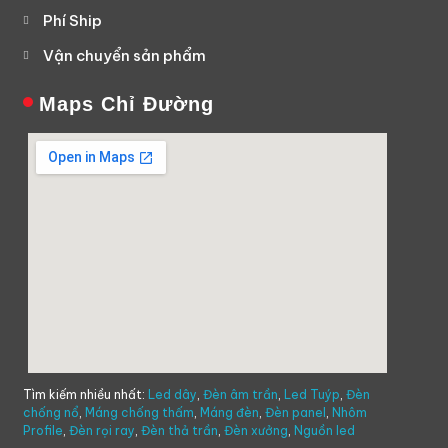
Phí Ship
Vận chuyển sản phẩm
Maps Chỉ Đường
Tìm kiếm nhiều nhất:
Led dây
,
Đèn âm trần
,
Led Tuýp
,
Đèn
chống nổ
,
Máng chống thấm
,
Máng đèn
,
Đèn panel
,
Nhôm
Profile
,
Đèn rọi ray
,
Đèn thả trần
,
Đèn xưởng
,
Nguồn led