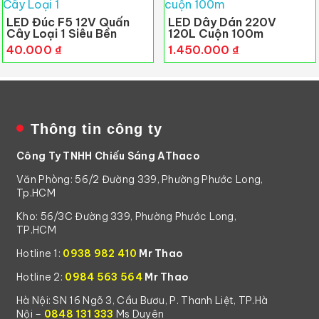
LED Đúc F5 12V Quấn
LED Dây Dán 220V
Cây Loại 1 Siêu Bền
120L Cuộn 100m
40.000
₫
1.450.000
₫
Thông tin công ty
Công Ty TNHH Chiếu Sáng AThaco
Văn Phòng: 56/2 Đường 339, Phường Phước Long,
Tp.HCM
Kho: 56/3C Đường 339, Phường Phước Long,
TP.HCM
Hotline 1:
0938 982 410
Mr Thao
Hotline 2:
0984 563 564
Mr Thao
Hà Nội: SN 16 Ngõ 3, Cầu Bươu, P. Thanh Liệt, TP.Hà
Nội –
0848 131 333
Ms Duyên