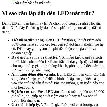
Khái niệm về đèn mắt trâu
Vì sao cần lắp đặt đèn LED mắt trâu?
Đèn LED âm trần hiện nay là lựa chọn phổ biến của nhiều hộ gia
đình. Dưới đây là những lý do mà sản phẩm được ưu ái lắp đặt sử
dụng:
Tiết kiệm điện năng
: Đèn LED âm trần giúp tiết kiệm đến
80% điện năng so với các loại đèn sợi đốt hay halogen thế hệ
cũ. Điều này giúp giảm chi phí tiền điện cho gia đình và
doanh nghiệp.
Đa dạng mẫu mã và thiết kế
: Với nhiều kiểu dáng và kích
thước khác nhau, đèn LED âm trần dễ dàng lắp đặt và tối ưu
cho mọi không gian, từ phòng khách, phòng ngủ đến các khu
vực văn phòng, nhà hàng.
Ánh sáng đồng đều và mịn
: Đèn LED âm trần cung cấp ánh
sáng đều và mịn, có thể điều chỉnh để tập trung chiếu sáng
vào các chủ thể cần làm nổi bật, tạo không gian hoàn hảo cho
mọi hoạt động.
Độ bền cực cao
: Đèn LED âm trần có tuổi thọ lên tới 30.000
giờ sử dụng, giúp bạn tiết kiệm chi phí thay thế và bảo trì
trong thời gian dài.
Giá thành hợp lý
: Với mức giá đi đôi với chất lượng, các