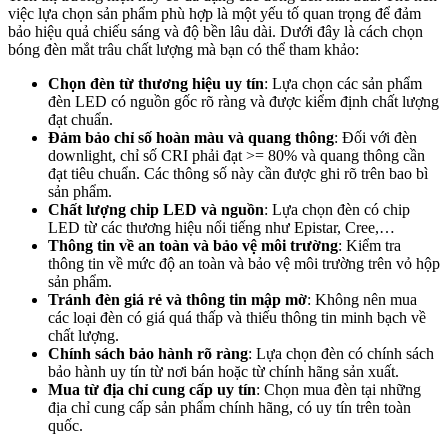
việc lựa chọn sản phẩm phù hợp là một yếu tố quan trọng để đảm
bảo hiệu quả chiếu sáng và độ bền lâu dài. Dưới đây là cách chọn
bóng đèn mắt trâu chất lượng mà bạn có thể tham khảo:
Chọn đèn từ thương hiệu uy tín
: Lựa chọn các sản phẩm
đèn LED có nguồn gốc rõ ràng và được kiểm định chất lượng
đạt chuẩn.
Đảm bảo chỉ số hoàn màu và quang thông
: Đối với đèn
downlight, chỉ số CRI phải đạt >= 80% và quang thông cần
đạt tiêu chuẩn. Các thông số này cần được ghi rõ trên bao bì
sản phẩm.
Chất lượng chip LED và nguồn
: Lựa chọn đèn có chip
LED từ các thương hiệu nổi tiếng như Epistar, Cree,…
Thông tin về an toàn và bảo vệ môi trường
: Kiểm tra
thông tin về mức độ an toàn và bảo vệ môi trường trên vỏ hộp
sản phẩm.
Tránh đèn giá rẻ và thông tin mập mờ
: Không nên mua
các loại đèn có giá quá thấp và thiếu thông tin minh bạch về
chất lượng.
Chính sách bảo hành rõ ràng
: Lựa chọn đèn có chính sách
bảo hành uy tín từ nơi bán hoặc từ chính hãng sản xuất.
Mua từ địa chỉ cung cấp uy tín
: Chọn mua đèn tại những
địa chỉ cung cấp sản phẩm chính hãng, có uy tín trên toàn
quốc.