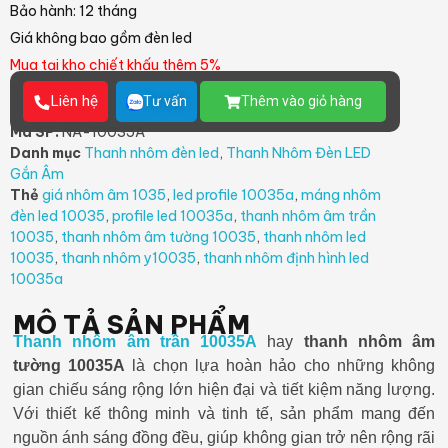
Bảo hành: 12 tháng
Giá không bao gồm đèn led
Mua tại kho chiết khấu thêm 5%
Liên hệ
Tư vấn
Thêm vào giỏ hàng
Mã SP:
NA-10035A
Danh mục
Thanh nhôm đèn led
,
Thanh Nhôm Đèn LED
Gắn Âm
Thẻ
giá nhôm âm 1035
,
led profile 10035a
,
máng nhôm
đèn led 10035
,
profile led 10035a
,
thanh nhôm âm trần
10035
,
thanh nhôm âm tường 10035
,
thanh nhôm led
10035
,
thanh nhôm y10035
,
thanh nhôm định hình led
10035a
MÔ TẢ SẢN PHẨM
Thanh nhôm âm trần 10035A
hay
thanh nhôm âm
tường 10035A
là chọn lựa hoàn hảo cho những không
gian chiếu sáng rộng lớn hiện đại và tiết kiệm năng lượng.
Với thiết kế thông minh và tinh tế, sản phẩm mang đến
nguồn ánh sáng đồng đều, giúp không gian trở nên rộng rãi