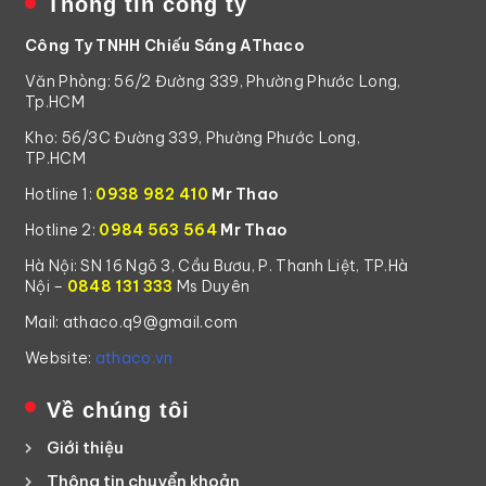
Thông tin công ty
Công Ty TNHH Chiếu Sáng AThaco
Văn Phòng: 56/2 Đường 339, Phường Phước Long,
Tp.HCM
Kho: 56/3C Đường 339, Phường Phước Long,
TP.HCM
Hotline 1:
0938 982 410
Mr Thao
Hotline 2:
0984 563 564
Mr Thao
Hà Nội: SN 16 Ngõ 3, Cầu Bươu, P. Thanh Liệt, TP.Hà
Nội –
0848 131 333
Ms Duyên
Mail: athaco.q9@gmail.com
Website:
athaco.vn
Về chúng tôi
Giới thiệu
Thông tin chuyển khoản