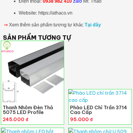
Điện thoại:
0938 982 410
zalo
Mr. Thao
Website: https://athaco.vn
⇒
Xem thêm sản phẩm tương tự khác
Tại đây
SẢN PHẨM TƯƠNG TỰ
Thanh Nhôm Đèn Thả
Phào LED Chỉ Trần 3714
5075 LED Profile
Cao Cấp
245.000
₫
95.000
₫