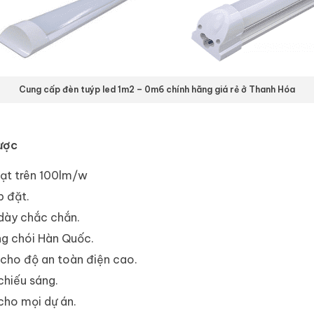
Cung cấp đèn tuýp led 1m2 – 0m6 chính hãng giá rẻ ở Thanh Hóa
ược
đạt trên 100lm/w
p đặt.
dày chắc chắn.
ng chói Hàn Quốc.
 cho độ an toàn điện cao.
hiếu sáng.
cho mọi dự án.