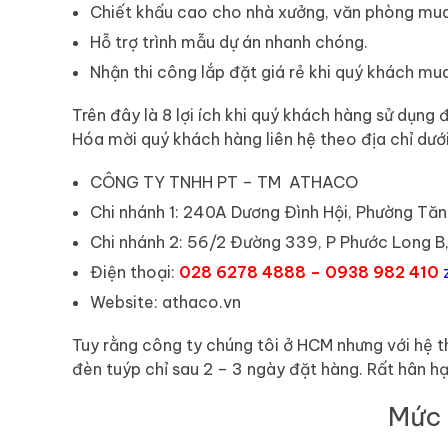
Chiết khấu cao cho nhà xưởng, văn phòng mua 
Hỗ trợ trình mẫu dự án nhanh chóng.
Nhận thi công lắp đặt giá rẻ khi quý khách mu
Trên đây là 8 lợi ích khi quý khách hàng sử dụn
Hóa mời quý khách hàng liên hệ theo địa chỉ dướ
CÔNG TY TNHH PT – TM ATHACO
Chi nhánh 1: 240A Dương Đình Hội, Phường Tăn
Chi nhánh 2: 56/2 Đường 339, P Phước Long B
Điện thoại:
028 6278 4888 – 0938 982 410
Website: athaco.vn
Tuy rằng công ty chúng tôi ở HCM nhưng với hệ t
đèn tuýp chỉ sau 2 – 3 ngày đặt hàng. Rất hân h
Mức 