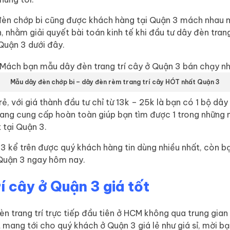
èn chớp bi cũng được khách hàng tại Quận 3 mách nhau mu
nhằm giải quyết bài toán kinh tế khi đầu tư dây đèn tran
Quận 3 dưới đây.
Mẫu dây đèn chớp bi – dây đèn rèm trang trí cây HÓT nhất Quận 3
, với giá thành đầu tư chỉ từ 13k – 25k là bạn có 1 bộ dây
đang cung cấp hoàn toàn giúp bạn tìm được 1 trong những
 tại Quận 3.
3 kể trên được quý khách hàng tin dùng nhiều nhất, còn bạ
 Quận 3 ngay hôm nay.
í cây ở Quận 3 giá tốt
n trang trí trực tiếp đầu tiên ở HCM không qua trung gian
ang tới cho quý khách ở Quận 3 giá lẻ như giá sỉ, mời bạ