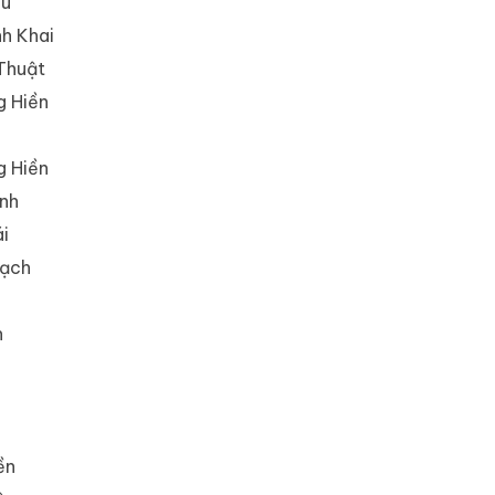
ệu
nh Khai
 Thuật
g Hiền
g Hiền
inh
i
hạch
h
ền