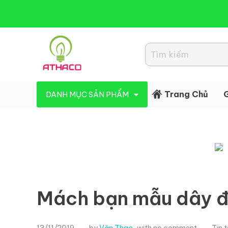
Đèn Led Athaco
Đèn Led giá rẻ
Trang Chủ
G
DANH MỤC SẢN PHẨM
Mách bạn mẫu dây đè
13/11/2019
by
Văn Thao
with
no comment
Tin 