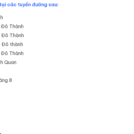
 tại các tuyến đường sau:
nh
á Đô Thành
á Đô Thành
á Đô thành
á Đô Thành
nh Quan
áng 8
g