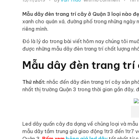
Mẫu dây đèn trang trí cây ở Quận 3 loại nào đ
xanh cho quán xá, đường phố trong những ngày n
riêng mình.
Đó là lý do trong bài viết hôm nay chúng tôi muố
được những mẫu dây đèn trang trí chất lượng nhất
Mẫu dây đèn trang trí
Thứ nhất:
nhắc đến dây đèn trang trí cây sản phẩ
nhất thị trường Quận 3 trong thời gian gần đây,
Led dây quấn cây đa dạng về chủng loại và mẫu 
mẫu dây tầm trung giá giao động 1tr3 đến 1tr7 v
Quận 3.
Bấm
xem
bảng giá led dây
tốt nhất từ c