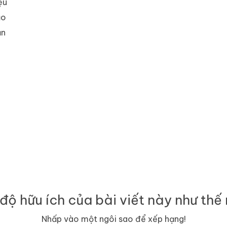
ệu
ảo
ản
g
độ hữu ích của bài viết này như thế
Nhấp vào một ngôi sao để xếp hạng!