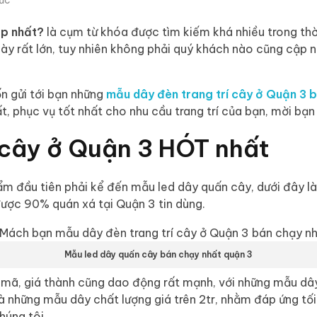
ẹp nhất?
là cụm từ khóa được tìm kiếm khá nhiều trong thời g
ày rất lớn, tuy nhiên không phải quý khách nào cũng cập 
n gửi tới bạn những
mẫu dây đèn trang trí cây ở Quận 3 
, phục vụ tốt nhất cho nhu cầu trang trí của bạn, mời bạn
 cây ở Quận 3 HÓT nhất
m đầu tiên phải kể đến mẫu led dây quấn cây, dưới đây là
 được 90% quán xá tại Quận 3 tin dùng.
Mẫu led dây quấn cây bán chạy nhất quận 3
mã, giá thành cũng dao động rất mạnh, với những mẫu dây 
à những mẫu dây chất lượng giá trên 2tr, nhằm đáp ứng tối
húng tôi.