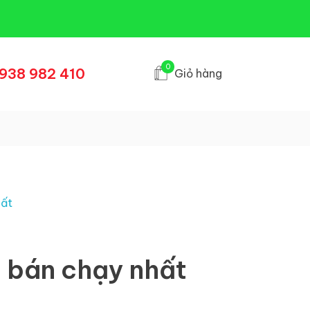
0
938 982 410
Giỏ hàng
3 bán chạy nhất