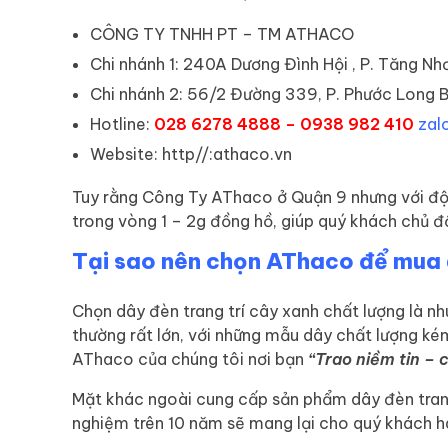
CÔNG TY TNHH PT – TM ATHACO
Chi nhánh 1: 240A Dương Đình Hội , P. Tăng Nh
Chi nhánh 2: 56/2 Đường 339, P. Phước Long B
Hotline:
028 6278 4888 – 0938 982 410
zalo
Website: http//:athaco.vn
Tuy rằng Công Ty AThaco ở Quận 9 nhưng với đội
trong vòng 1 – 2g đồng hồ, giúp quý khách chủ độ
Tại sao nên chọn AThaco để mua d
Chọn dây đèn trang trí cây xanh chất lượng là nhu
thường rất lớn, với những mẫu dây chất lượng ké
AThaco của chúng tôi nơi bạn
“Trao niềm tin – 
Mặt khác ngoài cung cấp sản phẩm dây đèn trang 
nghiệm trên 10 năm sẽ mang lại cho quý khách hàn