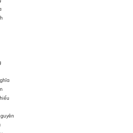
a
nh
g
ghĩa
ệm
hiểu
Nguyên
à