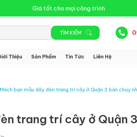
Giá tốt cho mọi công trình
0
iới Thiệu
Sản Phẩm
Tin Tức
Liên Hệ
n trang trí cây ở Quận 
tức