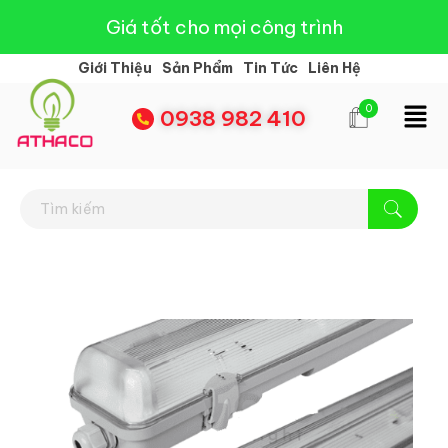
Giá tốt cho mọi công trình
Giới Thiệu
Sản Phẩm
Tin Tức
Liên Hệ
0
0938 982 410
Đèn Led Athaco
Đèn Led giá rẻ