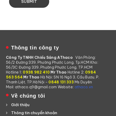
Thông tin công ty
Công Ty TNHH Chiếu Sáng AThaco
Văn Phòng:
56/2 Đường 339, Phường Phước Long, Tp.HCM
Kho:
56/3C Đường 339, Phường Phước Long, TP.HCM
Hotline 1:
0938 982 410
Mr Thao
Hotline 2:
0984
563 564
Mr Thao
Hà Nội: SN 16 Ngõ 3, Cầu Bươu, P.
Thanh Liệt, TP.Hà Nội –
0848 131 333
Ms Duyên
Mail: athaco.q9@gmail.com
Website:
athaco.vn
Về chúng tôi
Giới thiệu
Thông tin chuyển khoản