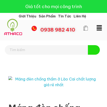
Giá tốt cho mọi công trình
Giới Thiệu
Sản Phẩm
Tin Tức
Liên Hệ
0938 982 410
Đèn Led Athaco
Đèn Led giá rẻ