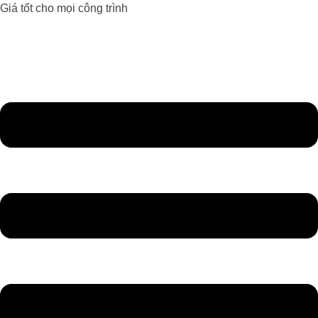
Giá tốt cho mọi công trình
Đèn Led Athaco
Đèn Led giá rẻ