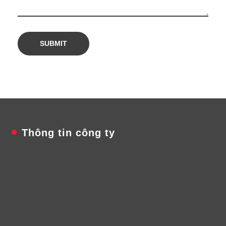
Thông tin công ty
Công Ty TNHH Chiếu Sáng AThaco
Văn Phòng: 56/2 Đường 339, Phường Phước Long,
Tp.HCM
Kho: 56/3C Đường 339, Phường Phước Long, TP.HCM
Hotline 1:
0938 982 410
Mr Thao