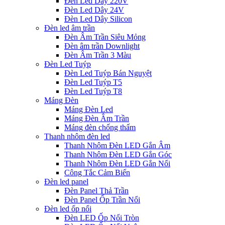
Đèn Led Dây 220V
Đèn Led Dây 24V
Đèn Led Dây Silicon
Đèn led âm trần
Đèn Âm Trần Siêu Mỏng
Đèn âm trần Downlight
Đèn Âm Trần 3 Màu
Đèn Led Tuýp
Đèn Led Tuýp Bán Nguyệt
Đèn Led Tuýp T5
Đèn Led Tuýp T8
Máng Đèn
Máng Đèn Led
Máng Đèn Âm Trần
Máng đèn chống thấm
Thanh nhôm đèn led
Thanh Nhôm Đèn LED Gắn Âm
Thanh Nhôm Đèn LED Gắn Góc
Thanh Nhôm Đèn LED Gắn Nổi
Công Tắc Cảm Biến
Đèn led panel
Đèn Panel Thả Trần
Đèn Panel Ốp Trần Nổi
Đèn led ốp nổi
Đèn LED Ốp Nổi Tròn