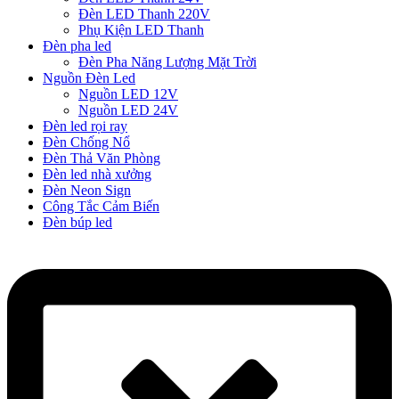
Đèn LED Thanh 220V
Phụ Kiện LED Thanh
Đèn pha led
Đèn Pha Năng Lượng Mặt Trời
Nguồn Đèn Led
Nguồn LED 12V
Nguồn LED 24V
Đèn led rọi ray
Đèn Chống Nổ
Đèn Thả Văn Phòng
Đèn led nhà xưởng
Đèn Neon Sign
Công Tắc Cảm Biến
Đèn búp led