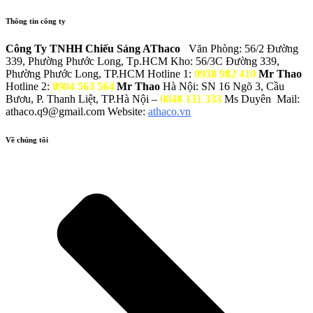
Thông tin công ty
Công Ty TNHH Chiếu Sáng AThaco
Văn Phòng: 56/2 Đường
339, Phường Phước Long, Tp.HCM
Kho: 56/3C Đường 339,
Phường Phước Long, TP.HCM
Hotline 1:
0938 982 410
Mr Thao
Hotline 2:
0984 563 564
Mr Thao
Hà Nội: SN 16 Ngõ 3, Cầu
Bươu, P. Thanh Liệt, TP.Hà Nội –
0848 131 333
Ms Duyên
Mail:
athaco.q9@gmail.com
Website:
athaco.vn
Về chúng tôi