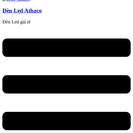
Đèn Led Athaco
Đèn Led giá rẻ
Flyout
Menu