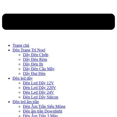
Trang chủ
Đèn Trang Trí Noel
Dây Đèn Chớp
Dây Đèn Rèm
Dây Đèn Bi
Dây Đèn Cầu Mây
Dây Đui Đèn
Đèn led dây
Đèn Led Dây 12V
Đèn Led Dây 220V
Đèn Led Dây 24V
Đèn Led Dây Silicon
Đèn led âm trần
Đèn Âm Trần Siêu Mỏng
Đèn âm trần Downlight
Đèn Âm Trần 3 Màu