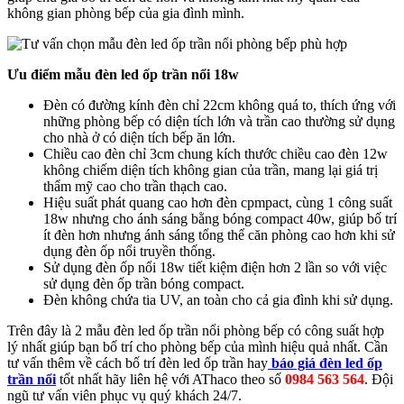
không gian phòng bếp của gia đình mình.
Ưu điểm mẫu đèn led ốp trần nổi 18w
Đèn có đường kính đèn chỉ 22cm không quá to, thích ứng với
những phòng bếp có diện tích lớn và trần cao thường sử dụng
cho nhà ở có diện tích bếp ăn lớn.
Chiều cao đèn chỉ 3cm chung kích thước chiều cao đèn 12w
không chiếm diện tích không gian của trần, mang lại giá trị
thẩm mỹ cao cho trần thạch cao.
Hiệu suất phát quang cao hơn đèn cpmpact, cùng 1 công suất
18w nhưng cho ánh sáng bằng bóng compact 40w, giúp bố trí
ít đèn hơn nhưng ánh sáng tổng thể căn phòng cao hơn khi sử
dụng đèn ốp nổi truyền thống.
Sử dụng đèn ốp nổi 18w tiết kiệm điện hơn 2 lần so với việc
sử dụng đèn ốp trần bóng compact.
Đèn không chứa tia UV, an toàn cho cả gia đình khi sử dụng.
Trên đây là 2 mẫu đèn led ốp trần nổi phòng bếp có công suất hợp
lý nhất giúp bạn bố trí cho phòng bếp của mình hiệu quả nhất. Cần
tư vấn thêm về cách bố trí đèn led ốp trần hay
báo giá đèn led ốp
trần nổi
tốt nhất hãy liên hệ với AThaco theo số
0984 563 564
. Đội
ngũ tư vấn viên phục vụ quý khách 24/7.