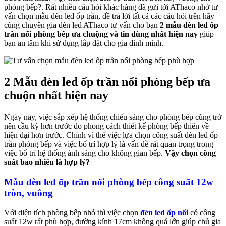
phòng bếp?. Rất nhiều câu hỏi khác hàng đã gửi tới AThaco nhờ tư
vấn chọn mẫu đèn led ốp trần, đề trả lời tất cả các câu hỏi trên hãy
cùng chuyên gia đèn led AThaco tư vấn cho bạn
2 mẫu đèn led ốp
trần nổi phòng bếp ưa chuộng và tin dùng nhất hiện nay
giúp
bạn an tâm khi sử dụng lắp đặt cho gia đình mình.
2 Mẫu đèn led ốp trần nổi phòng bếp ưa
chuộn nhất hiện nay
Ngày nay, việc sắp xếp hệ thống chiếu sáng cho phòng bếp cũng trở
nên cầu kỳ hơn trước do phong cách thiết kế phòng bếp thiên về
hiện đại hơn trước. Chính vì thế việc lựa chọn công suất đèn led ốp
trần phòng bếp và việc bố trí hợp lý là vấn đề rất quan trọng trong
việc bố trí hệ thống ánh sáng cho không gian bếp.
Vậy chọn công
suất bao nhiêu là hợp lý?
Mẫu đèn led ốp trần nổi phòng bếp công suất 12w
tròn, vuông
Với diện tích phòng bếp nhỏ thì việc chọn
đèn led ốp nổi
có công
suất 12w rất phù hợp, đường kính 17cm không quá lớn giúp chủ gia