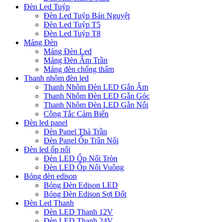
Đèn Led Tuýp
Đèn Led Tuýp Bán Nguyệt
Đèn Led Tuýp T5
Đèn Led Tuýp T8
Máng Đèn
Máng Đèn Led
Máng Đèn Âm Trần
Máng đèn chống thấm
Thanh nhôm đèn led
Thanh Nhôm Đèn LED Gắn Âm
Thanh Nhôm Đèn LED Gắn Góc
Thanh Nhôm Đèn LED Gắn Nổi
Công Tắc Cảm Biến
Đèn led panel
Đèn Panel Thả Trần
Đèn Panel Ốp Trần Nổi
Đèn led ốp nổi
Đèn LED Ốp Nổi Tròn
Đèn LED Ốp Nổi Vuông
Bóng đèn edison
Bóng Đèn Edison LED
Bóng Đèn Edison Sợi Đốt
Đèn Led Thanh
Đèn LED Thanh 12V
Đèn LED Thanh 24V