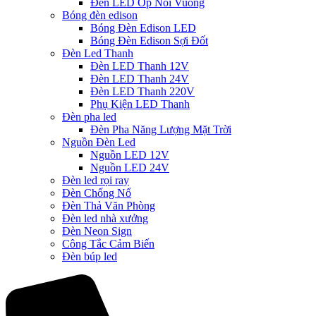
Đèn LED Ốp Nổi Vuông
Bóng đèn edison
Bóng Đèn Edison LED
Bóng Đèn Edison Sợi Đốt
Đèn Led Thanh
Đèn LED Thanh 12V
Đèn LED Thanh 24V
Đèn LED Thanh 220V
Phụ Kiện LED Thanh
Đèn pha led
Đèn Pha Năng Lượng Mặt Trời
Nguồn Đèn Led
Nguồn LED 12V
Nguồn LED 24V
Đèn led rọi ray
Đèn Chống Nổ
Đèn Thả Văn Phòng
Đèn led nhà xưởng
Đèn Neon Sign
Công Tắc Cảm Biến
Đèn búp led