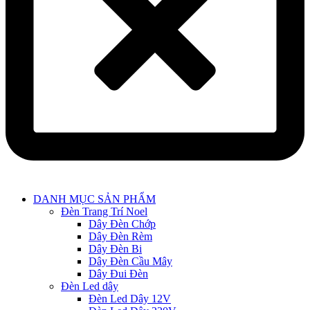
Main
DANH MỤC SẢN PHẨM
Menu
Đèn Trang Trí Noel
Dây Đèn Chớp
Dây Đèn Rèm
Dây Đèn Bi
Dây Đèn Cầu Mây
Dây Đui Đèn
Đèn Led dây
Đèn Led Dây 12V