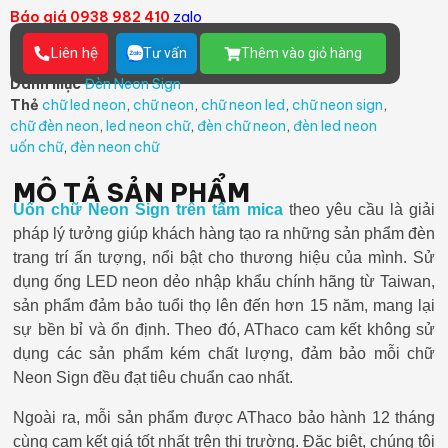
Báo giá 0938 982 410
zalo
Liên hệ
Tư vấn
Thêm vào giỏ hàng
Danh mục
Đèn Neon Sign
Thẻ
chữ led neon
,
chữ neon
,
chữ neon led
,
chữ neon sign
,
chữ đèn neon
,
led neon chữ
,
đèn chữ neon
,
đèn led neon
uốn chữ
,
đèn neon chữ
MÔ TẢ SẢN PHẨM
Uốn chữ Neon Sign trên tấm mica
theo yêu cầu
là giải
pháp lý tưởng giúp khách hàng tạo ra những sản phẩm đèn
trang trí ấn tượng, nổi bật cho thương hiệu của mình. Sử
dụng ống LED neon dẻo nhập khẩu chính hãng từ Taiwan,
sản phẩm đảm bảo tuổi thọ lên đến hơn 15 năm, mang lại
sự bền bỉ và ổn định. Theo đó, AThaco cam kết không sử
dụng các sản phẩm kém chất lượng, đảm bảo mỗi chữ
Neon Sign đều đạt tiêu chuẩn cao nhất.
Ngoài ra, mỗi sản phẩm được AThaco bảo hành 12 tháng
cùng cam kết giá tốt nhất trên thị trường. Đặc biệt, chúng tôi