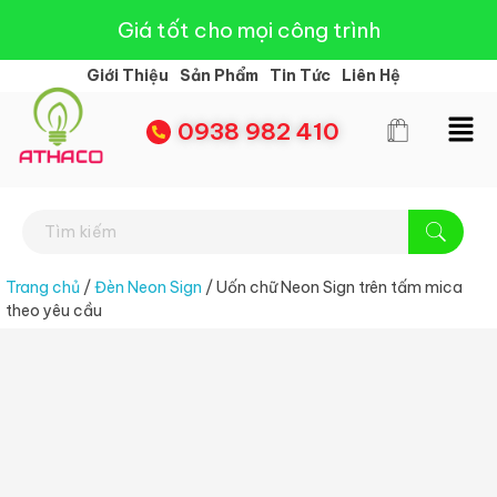
Giá tốt cho mọi công trình
Giới Thiệu
Sản Phẩm
Tin Tức
Liên Hệ
0938 982 410
Đèn Led Athaco
Đèn Led giá rẻ
Trang chủ
/
Đèn Neon Sign
/ Uốn chữ Neon Sign trên tấm mica
theo yêu cầu
open
open
open
open