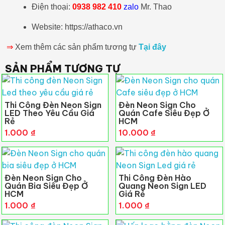
Điện thoại:
0938 982 410
zalo
Mr. Thao
Website: https://athaco.vn
⇒
Xem thêm các sản phẩm tương tự
Tại đây
SẢN PHẨM TƯƠNG TỰ
Thi Công Đèn Neon Sign
Đèn Neon Sign Cho
LED Theo Yêu Cầu Giá
Quán Cafe Siêu Đẹp Ở
Rẻ
HCM
1.000
₫
10.000
₫
Đèn Neon Sign Cho
Thi Công Đèn Hào
Quán Bia Siêu Đẹp Ở
Quang Neon Sign LED
HCM
Giá Rẻ
1.000
₫
1.000
₫